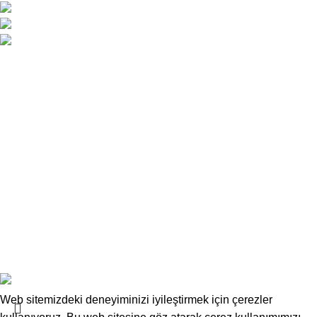
Atatürk Caddesi No:34 Yenişehir / Lefkoşa
0 392 229 01 48 - 49 / 0533 826 32 32
info@deskwork.com.tr
Ana Sayfa
Hakkımızda
İletişim
Kargo ve Gönderim
İptal ve İade Koşulları
Üyelik Sözleşmesi
Sık Sorulan Sorular
Mesafeli Satış Sözleşmesi
Copyrights
Deskwork
Ofis Mobilyaları
2025
F2F Bilişim
.
Web sitemizdeki deneyiminizi iyileştirmek için çerezler