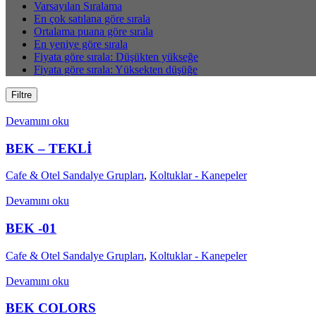
Varsayılan Sıralama
En çok satılana göre sırala
Ortalama puana göre sırala
En yeniye göre sırala
Fiyata göre sırala: Düşükten yükseğe
Fiyata göre sırala: Yüksekten düşüğe
Filtre
Devamını oku
BEK – TEKLİ
Cafe & Otel Sandalye Grupları
,
Koltuklar - Kanepeler
Devamını oku
BEK -01
Cafe & Otel Sandalye Grupları
,
Koltuklar - Kanepeler
Devamını oku
BEK COLORS