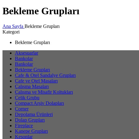
Bekleme Grupları
Ana Sayfa
Bekleme Grupları
Kategori
Bekleme Grupları
Aksesuarlar
Bankolar
Bankolar
Bekleme Grupları
Cafe & Otel Sandalye Grupları
Cafe ve Otel Masaları
Çalışma Masaları
Çalışma ve Misafir Koltukları
Çelik Grubu
Compact Arşiv Dolapları
Corner
Depolama Ürünleri
Dolap Grupları
Fireplace
Kanepe Grupları
Kesonlar