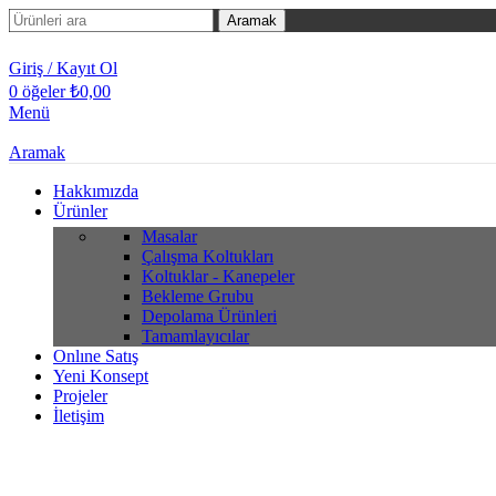
Aramak
Giriş / Kayıt Ol
0
öğeler
₺
0,00
Menü
Aramak
Hakkımızda
Ürünler
Masalar
Çalışma Koltukları
Koltuklar - Kanepeler
Bekleme Grubu
Depolama Ürünleri
Tamamlayıcılar
Onlıne Satış
Yeni Konsept
Projeler
İletişim