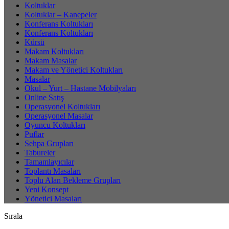
Koltuklar
Koltuklar – Kanepeler
Konferans Koltukları
Konferans Koltukları
Kürsü
Makam Koltukları
Makam Masalar
Makam ve Yönetici Koltukları
Masalar
Okul – Yurt – Hastane Mobilyaları
Online Satış
Operasyonel Koltukları
Operasyonel Masalar
Oyuncu Koltukları
Puflar
Sehpa Grupları
Tabureler
Tamamlayıcılar
Toplantı Masaları
Toplu Alan Bekleme Grupları
Yeni Konsept
Yönetici Masaları
Sırala