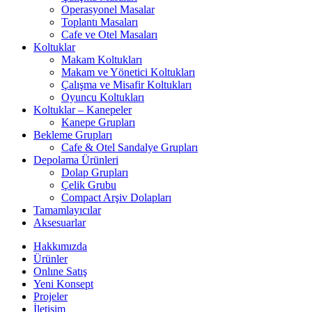
Operasyonel Masalar
Toplantı Masaları
Cafe ve Otel Masaları
Koltuklar
Makam Koltukları
Makam ve Yönetici Koltukları
Çalışma ve Misafir Koltukları
Oyuncu Koltukları
Koltuklar – Kanepeler
Kanepe Grupları
Bekleme Grupları
Cafe & Otel Sandalye Grupları
Depolama Ürünleri
Dolap Grupları
Çelik Grubu
Compact Arşiv Dolapları
Tamamlayıcılar
Aksesuarlar
Hakkımızda
Ürünler
Onlıne Satış
Yeni Konsept
Projeler
İletişim