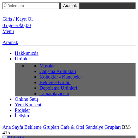
Aramak
Giriş / Kayıt Ol
0
öğeler
₺
0,00
Menü
Aramak
Hakkımızda
Ürünler
Masalar
Çalışma Koltukları
Koltuklar - Kanepeler
Bekleme Grubu
Depolama Ürünleri
Tamamlayıcılar
Onlıne Satış
Yeni Konsept
Projeler
İletişim
Ana Sayfa
Bekleme Grupları
Cafe & Otel Sandalye Grupları
BM-
415