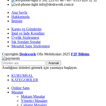
0 392 229 01 48 - 49 / 0533 826 32 32
info@deskwork.com.tr
Ana Sayfa
Hakkımızda
İletişim
Kargo ve Gönderim
İptal ve İade Koşulları
Üyelik Sözleşmesi
Sık Sorulan Sorular
Mesafeli Satış Sözleşmesi
Copyrights
Deskwork
Ofis Mobilyaları
2025
F2F Bilişim
.
Aramak
Aradığınız ürünleri görmek için yazmaya başlayın.
KURUMSAL
KATEGORİLER
Online Satış
Masalar
Makam Masalar
Yönetici Masaları
Çalışma Masaları