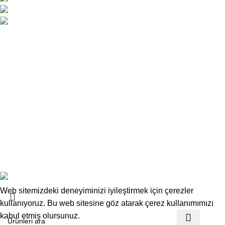
0 392 229 01 48 - 49 / 0533 826 32 32
info@deskwork.com.tr
Ana Sayfa
Hakkımızda
İletişim
Kargo ve Gönderim
İptal ve İade Koşulları
Üyelik Sözleşmesi
Sık Sorulan Sorular
Mesafeli Satış Sözleşmesi
Copyrights
Deskwork
Ofis Mobilyaları
2025
F2F Bilişim
.
Web sitemizdeki deneyiminizi iyileştirmek için çerezler
kullanıyoruz. Bu web sitesine göz atarak çerez kullanımımızı
kabul etmiş olursunuz.