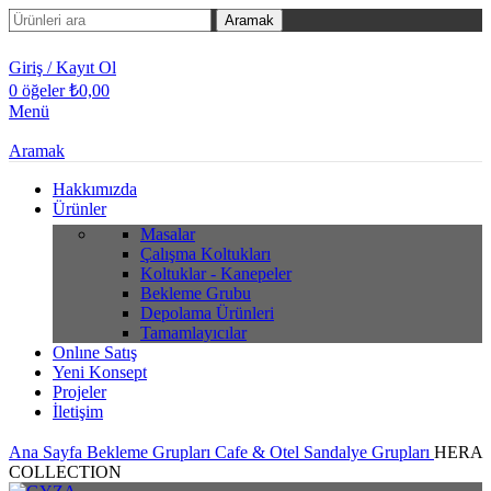
Aramak
Giriş / Kayıt Ol
0
öğeler
₺
0,00
Menü
Aramak
Hakkımızda
Ürünler
Masalar
Çalışma Koltukları
Koltuklar - Kanepeler
Bekleme Grubu
Depolama Ürünleri
Tamamlayıcılar
Onlıne Satış
Yeni Konsept
Projeler
İletişim
Ana Sayfa
Bekleme Grupları
Cafe & Otel Sandalye Grupları
HERA
COLLECTION