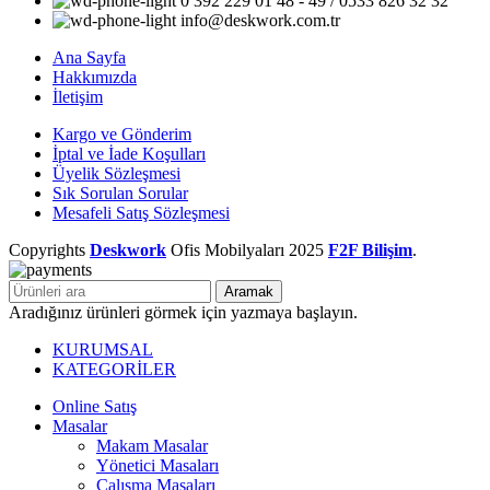
0 392 229 01 48 - 49 / 0533 826 32 32
info@deskwork.com.tr
Ana Sayfa
Hakkımızda
İletişim
Kargo ve Gönderim
İptal ve İade Koşulları
Üyelik Sözleşmesi
Sık Sorulan Sorular
Mesafeli Satış Sözleşmesi
Copyrights
Deskwork
Ofis Mobilyaları
2025
F2F Bilişim
.
Aramak
Aradığınız ürünleri görmek için yazmaya başlayın.
KURUMSAL
KATEGORİLER
Online Satış
Masalar
Makam Masalar
Yönetici Masaları
Çalışma Masaları