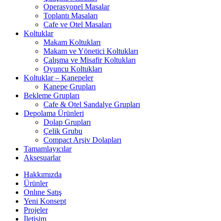
Operasyonel Masalar
Toplantı Masaları
Cafe ve Otel Masaları
Koltuklar
Makam Koltukları
Makam ve Yönetici Koltukları
Çalışma ve Misafir Koltukları
Oyuncu Koltukları
Koltuklar – Kanepeler
Kanepe Grupları
Bekleme Grupları
Cafe & Otel Sandalye Grupları
Depolama Ürünleri
Dolap Grupları
Çelik Grubu
Compact Arşiv Dolapları
Tamamlayıcılar
Aksesuarlar
Hakkımızda
Ürünler
Onlıne Satış
Yeni Konsept
Projeler
İletişim