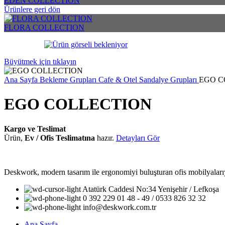
EDEN COLLECTION
Ürünlere geri dön
FLORA COLLECTION
Büyütmek için tıklayın
Ana Sayfa
Bekleme Grupları
Cafe & Otel Sandalye Grupları
EGO C
EGO COLLECTION
Kargo ve Teslimat
Ürün,
Ev / Ofis Teslimatına
hazır.
Detayları Gör
Deskwork, modern tasarım ile ergonomiyi buluşturan ofis mobilyalarıyla
Atatürk Caddesi No:34 Yenişehir / Lefkoşa
0 392 229 01 48 - 49 / 0533 826 32 32
info@deskwork.com.tr
Ana Sayfa