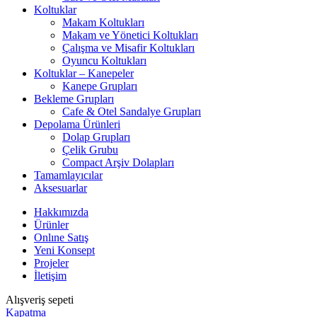
Koltuklar
Makam Koltukları
Makam ve Yönetici Koltukları
Çalışma ve Misafir Koltukları
Oyuncu Koltukları
Koltuklar – Kanepeler
Kanepe Grupları
Bekleme Grupları
Cafe & Otel Sandalye Grupları
Depolama Ürünleri
Dolap Grupları
Çelik Grubu
Compact Arşiv Dolapları
Tamamlayıcılar
Aksesuarlar
Hakkımızda
Ürünler
Onlıne Satış
Yeni Konsept
Projeler
İletişim
Alışveriş sepeti
Kapatma