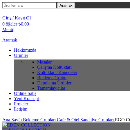
Aramak
Giriş / Kayıt Ol
0
öğeler
₺
0,00
Menü
Aramak
Hakkımızda
Ürünler
Masalar
Çalışma Koltukları
Koltuklar - Kanepeler
Bekleme Grubu
Depolama Ürünleri
Tamamlayıcılar
Onlıne Satış
Yeni Konsept
Projeler
İletişim
Ana Sayfa
Bekleme Grupları
Cafe & Otel Sandalye Grupları
EGO C