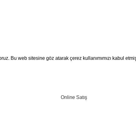
yoruz. Bu web sitesine göz atarak çerez kullanımımızı kabul etmi
Online Satış
Ürünler
Benim hesabım
Sepet