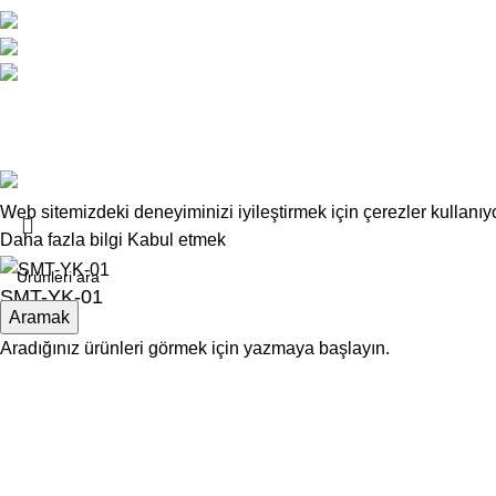
Atatürk Caddesi No:34 Yenişehir / Lefkoşa
0 392 229 01 48 - 49 / 0533 826 32 32
info@deskwork.com.tr
Copyrights
Deskwork
Ofis Mobilyaları
2025
F2F Bilişim
.
Web sitemizdeki deneyiminizi iyileştirmek için çerezler kullanı
Daha fazla bilgi
Kabul etmek
SMT-YK-01
Aramak
Aradığınız ürünleri görmek için yazmaya başlayın.