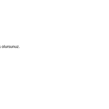
Sık Sorulan Sorular
Mesafeli Satış Sözleşmesi
ş olursunuz.