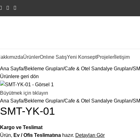
akkımızda
Ürünler
Onlıne Satış
Yeni Konsept
Projeler
İletişim
Ana Sayfa
Bekleme Grupları
Cafe & Otel Sandalye Grupları
SM
Ürünlere geri dön
Büyütmek için tıklayın
Ana Sayfa
Bekleme Grupları
Cafe & Otel Sandalye Grupları
SM
SMT-YK-01
Kargo ve Teslimat
Ürün,
Ev / Ofis Teslimatına
hazır.
Detayları Gör