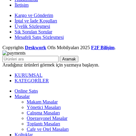
İletişim
Kargo ve Gönderim
İptal ve İade Koşulları
Üyelik Sözleşmesi
Sık Sorulan Sorular
Mesafeli Satış Sözleşmesi
Copyrights
Deskwork
Ofis Mobilyaları
2025
F2F Bilişim
.
Aramak
Aradığınız ürünleri görmek için yazmaya başlayın.
KURUMSAL
KATEGORİLER
Online Satış
Masalar
Makam Masalar
Yönetici Masaları
Çalışma Masaları
Operasyonel Masalar
Toplantı Masaları
Cafe ve Otel Masaları
Koltuklar