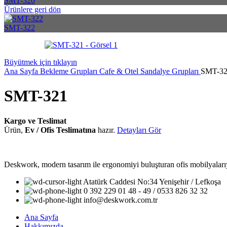
SMT-320
Ürünlere geri dön
SMT-322
Büyütmek için tıklayın
Ana Sayfa
Bekleme Grupları
Cafe & Otel Sandalye Grupları
SMT-3
SMT-321
Kargo ve Teslimat
Ürün,
Ev / Ofis Teslimatına
hazır.
Detayları Gör
Deskwork, modern tasarım ile ergonomiyi buluşturan ofis mobilyalarıyla
Atatürk Caddesi No:34 Yenişehir / Lefkoşa
0 392 229 01 48 - 49 / 0533 826 32 32
info@deskwork.com.tr
Ana Sayfa
Hakkımızda