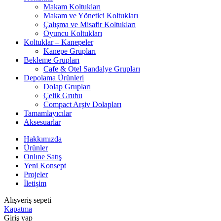
Makam Koltukları
Makam ve Yönetici Koltukları
Çalışma ve Misafir Koltukları
Oyuncu Koltukları
Koltuklar – Kanepeler
Kanepe Grupları
Bekleme Grupları
Cafe & Otel Sandalye Grupları
Depolama Ürünleri
Dolap Grupları
Çelik Grubu
Compact Arşiv Dolapları
Tamamlayıcılar
Aksesuarlar
Hakkımızda
Ürünler
Onlıne Satış
Yeni Konsept
Projeler
İletişim
Alışveriş sepeti
Kapatma
Giriş yap