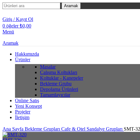
Aramak
Giriş / Kayıt Ol
0
öğeler
₺
0,00
Menü
Aramak
Hakkımızda
Ürünler
Masalar
Çalışma Koltukları
Koltuklar - Kanepeler
Bekleme Grubu
Depolama Ürünleri
Tamamlayıcılar
Onlıne Satış
Yeni Konsept
Projeler
İletişim
Ana Sayfa
Bekleme Grupları
Cafe & Otel Sandalye Grupları
SMT-3