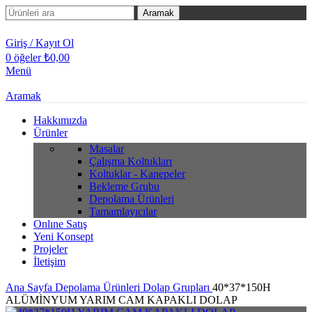
Aramak
Giriş / Kayıt Ol
0
öğeler
₺
0,00
Menü
Aramak
Hakkımızda
Ürünler
Masalar
Çalışma Koltukları
Koltuklar - Kanepeler
Bekleme Grubu
Depolama Ürünleri
Tamamlayıcılar
Onlıne Satış
Yeni Konsept
Projeler
İletişim
Ana Sayfa
Depolama Ürünleri
Dolap Grupları
40*37*150H
ALÜMİNYUM YARIM CAM KAPAKLI DOLAP