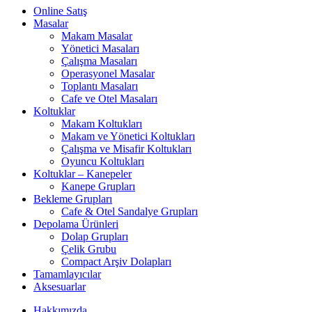
Online Satış
Masalar
Makam Masalar
Yönetici Masaları
Çalışma Masaları
Operasyonel Masalar
Toplantı Masaları
Cafe ve Otel Masaları
Koltuklar
Makam Koltukları
Makam ve Yönetici Koltukları
Çalışma ve Misafir Koltukları
Oyuncu Koltukları
Koltuklar – Kanepeler
Kanepe Grupları
Bekleme Grupları
Cafe & Otel Sandalye Grupları
Depolama Ürünleri
Dolap Grupları
Çelik Grubu
Compact Arşiv Dolapları
Tamamlayıcılar
Aksesuarlar
Hakkımızda