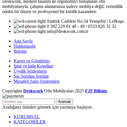
Deskwork, modern tasarım ile ergonomiyi buluşturan ofis
mobilyalarıyla, çalışma alanlarınıza sadece mobilya değil; verimlilik
odaklı bir düzen ve profesyonel bir kimlik kazandırır.
Atatürk Caddesi No:34 Yenişehir / Lefkoşa
0 392 229 01 48 - 49 / 0533 826 32 32
info@deskwork.com.tr
Ana Sayfa
Hakkımızda
İletişim
Kargo ve Gönderim
İptal ve İade Koşulları
Üyelik Sözleşmesi
Sık Sorulan Sorular
Mesafeli Satış Sözleşmesi
Copyrights
Deskwork
Ofis Mobilyaları
2025
F2F Bilişim
.
Aramak
Aradığınız ürünleri görmek için yazmaya başlayın.
KURUMSAL
KATEGORİLER