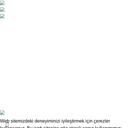
Atatürk Caddesi No:34 Yenişehir / Lefkoşa
0 392 229 01 48 - 49 / 0533 826 32 32
info@deskwork.com.tr
Ana Sayfa
Hakkımızda
İletişim
Kargo ve Gönderim
İptal ve İade Koşulları
Üyelik Sözleşmesi
Sık Sorulan Sorular
Mesafeli Satış Sözleşmesi
Copyrights
Deskwork
Ofis Mobilyaları
2025
F2F Bilişim
.
Web sitemizdeki deneyiminizi iyileştirmek için çerezler