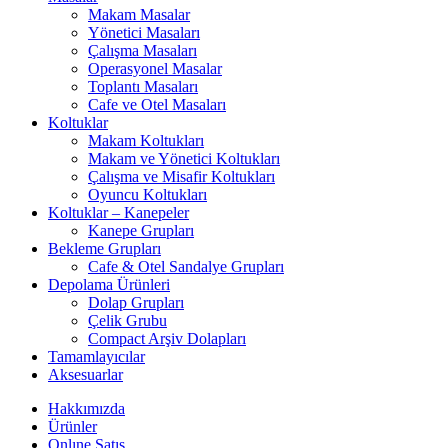
Makam Masalar
Yönetici Masaları
Çalışma Masaları
Operasyonel Masalar
Toplantı Masaları
Cafe ve Otel Masaları
Koltuklar
Makam Koltukları
Makam ve Yönetici Koltukları
Çalışma ve Misafir Koltukları
Oyuncu Koltukları
Koltuklar – Kanepeler
Kanepe Grupları
Bekleme Grupları
Cafe & Otel Sandalye Grupları
Depolama Ürünleri
Dolap Grupları
Çelik Grubu
Compact Arşiv Dolapları
Tamamlayıcılar
Aksesuarlar
Hakkımızda
Ürünler
Onlıne Satış