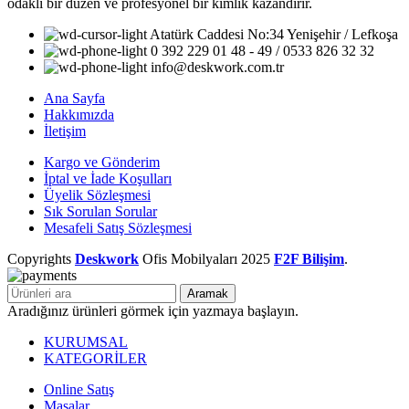
odaklı bir düzen ve profesyonel bir kimlik kazandırır.
Atatürk Caddesi No:34 Yenişehir / Lefkoşa
0 392 229 01 48 - 49 / 0533 826 32 32
info@deskwork.com.tr
Ana Sayfa
Hakkımızda
İletişim
Kargo ve Gönderim
İptal ve İade Koşulları
Üyelik Sözleşmesi
Sık Sorulan Sorular
Mesafeli Satış Sözleşmesi
Copyrights
Deskwork
Ofis Mobilyaları
2025
F2F Bilişim
.
Aramak
Aradığınız ürünleri görmek için yazmaya başlayın.
KURUMSAL
KATEGORİLER
Online Satış
Masalar