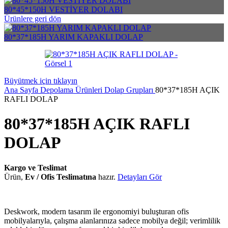
80*45*150H VESTİYER DOLABI
Ürünlere geri dön
80*37*185H YARIM KAPAKLI DOLAP
Büyütmek için tıklayın
Ana Sayfa
Depolama Ürünleri
Dolap Grupları
80*37*185H AÇIK
RAFLI DOLAP
80*37*185H AÇIK RAFLI
DOLAP
Kargo ve Teslimat
Ürün,
Ev / Ofis Teslimatına
hazır.
Detayları Gör
Deskwork, modern tasarım ile ergonomiyi buluşturan ofis
mobilyalarıyla, çalışma alanlarınıza sadece mobilya değil; verimlilik