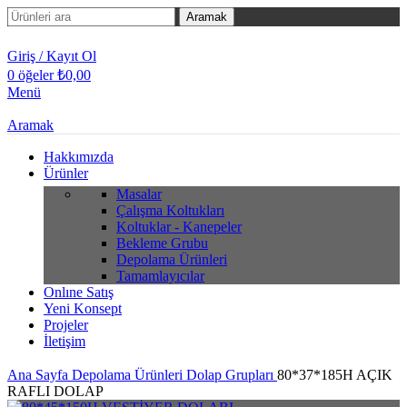
Aramak
Giriş / Kayıt Ol
0
öğeler
₺
0,00
Menü
Aramak
Hakkımızda
Ürünler
Masalar
Çalışma Koltukları
Koltuklar - Kanepeler
Bekleme Grubu
Depolama Ürünleri
Tamamlayıcılar
Onlıne Satış
Yeni Konsept
Projeler
İletişim
Ana Sayfa
Depolama Ürünleri
Dolap Grupları
80*37*185H AÇIK
RAFLI DOLAP