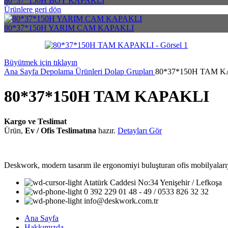
80*37*150H BOY KAPAKLI
Ürünlere geri dön
80*37*150H YARIM CAM KAPAKLI
Büyütmek için tıklayın
Ana Sayfa
Depolama Ürünleri
Dolap Grupları
80*37*150H TAM 
80*37*150H TAM KAPAKLI
Kargo ve Teslimat
Ürün,
Ev / Ofis Teslimatına
hazır.
Detayları Gör
Deskwork, modern tasarım ile ergonomiyi buluşturan ofis mobilyalarıyla
Atatürk Caddesi No:34 Yenişehir / Lefkoşa
0 392 229 01 48 - 49 / 0533 826 32 32
info@deskwork.com.tr
Ana Sayfa
Hakkımızda