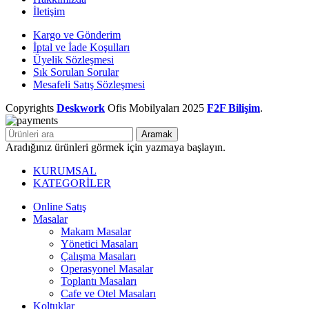
İletişim
Kargo ve Gönderim
İptal ve İade Koşulları
Üyelik Sözleşmesi
Sık Sorulan Sorular
Mesafeli Satış Sözleşmesi
Copyrights
Deskwork
Ofis Mobilyaları
2025
F2F Bilişim
.
Aramak
Aradığınız ürünleri görmek için yazmaya başlayın.
KURUMSAL
KATEGORİLER
Online Satış
Masalar
Makam Masalar
Yönetici Masaları
Çalışma Masaları
Operasyonel Masalar
Toplantı Masaları
Cafe ve Otel Masaları
Koltuklar