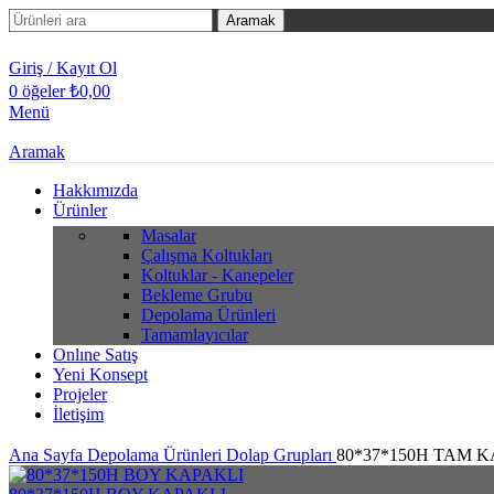
Aramak
Giriş / Kayıt Ol
0
öğeler
₺
0,00
Menü
Aramak
Hakkımızda
Ürünler
Masalar
Çalışma Koltukları
Koltuklar - Kanepeler
Bekleme Grubu
Depolama Ürünleri
Tamamlayıcılar
Onlıne Satış
Yeni Konsept
Projeler
İletişim
Ana Sayfa
Depolama Ürünleri
Dolap Grupları
80*37*150H TAM 