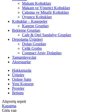
Makam Koltukları
Makam ve Yönetici Koltukları
Çalışma ve Misafir Koltukları
Oyuncu Koltukları
Koltuklar – Kanepeler
Kanepe Grupları
Bekleme Grupları
Cafe & Otel Sandalye Grupları
Depolama Ürünleri
Dolap Grupları
Çelik Grubu
Compact Arşiv Dolapları
Tamamlayıcılar
Aksesuarlar
Hakkımızda
Ürünler
Onlıne Satış
Yeni Konsept
Projeler
İletişim
Alışveriş sepeti
Kapatma
Giriş yap