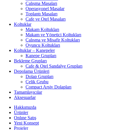
Çalışma Masaları
Operasyonel Masalar
Toplantı Masaları
Cafe ve Otel Masaları
Koltuklar
Makam Koltukları
Makam ve Yönetici Koltukları
Çalışma ve Misafir Koltukları
Oyuncu Koltukları
Koltuklar – Kanepeler
Kanepe Grupları
Bekleme Grupları
Cafe & Otel Sandalye Grupları
Depolama Ürünleri
Dolap Grupları
Çelik Grubu
Compact Arşiv Dolapları
Tamamlayıcılar
Aksesuarlar
Hakkımızda
Ürünler
Onlıne Satış
Yeni Konsept
Projeler