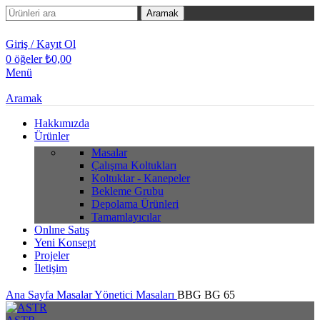
Aramak
Giriş / Kayıt Ol
0
öğeler
₺
0,00
Menü
Aramak
Hakkımızda
Ürünler
Masalar
Çalışma Koltukları
Koltuklar - Kanepeler
Bekleme Grubu
Depolama Ürünleri
Tamamlayıcılar
Onlıne Satış
Yeni Konsept
Projeler
İletişim
Ana Sayfa
Masalar
Yönetici Masaları
BBG BG 65