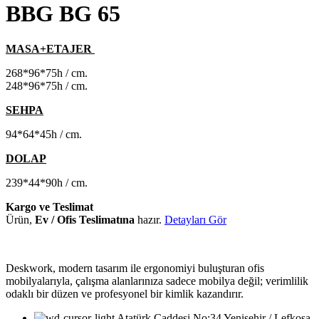
BBG BG 65
MASA+ETAJER
268*96*75h / cm.
248*96*75h / cm.
SEHPA
94*64*45h / cm.
DOLAP
239*44*90h / cm.
Kargo ve Teslimat
Ürün,
Ev / Ofis Teslimatına
hazır.
Detayları Gör
Deskwork, modern tasarım ile ergonomiyi buluşturan ofis
mobilyalarıyla, çalışma alanlarınıza sadece mobilya değil; verimlilik
odaklı bir düzen ve profesyonel bir kimlik kazandırır.
Atatürk Caddesi No:34 Yenişehir / Lefkoşa