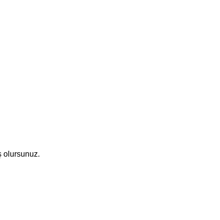
Kargo ve Gönderim
İptal ve İade Koşulları
Üyelik Sözleşmesi
Sık Sorulan Sorular
Mesafeli Satış Sözleşmesi
ş olursunuz.