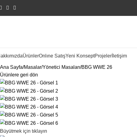
akkımızda
Ürünler
Onlıne Satış
Yeni Konsept
Projeler
İletişim
Ana Sayfa
Masalar
Yönetici Masaları
BBG WWE 26
Ürünlere geri dön
Büyütmek için tıklayın