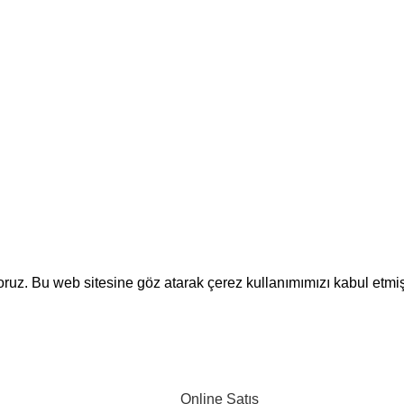
Ana Sayfa
larıyla, çalışma alanlarınıza
Hakkımızda
bir kimlik kazandırır.
İletişim
yoruz. Bu web sitesine göz atarak çerez kullanımımızı kabul etmi
Online Satış