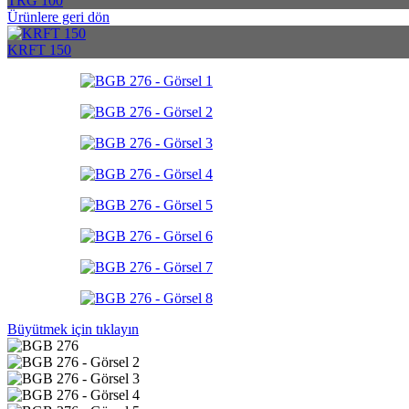
TRG 100
Ürünlere geri dön
KRFT 150
Büyütmek için tıklayın