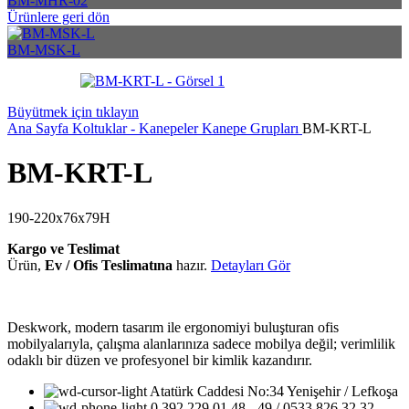
BM-MHR-02
Ürünlere geri dön
BM-MSK-L
Büyütmek için tıklayın
Ana Sayfa
Koltuklar - Kanepeler
Kanepe Grupları
BM-KRT-L
BM-KRT-L
190-220x76x79H
Kargo ve Teslimat
Ürün,
Ev / Ofis Teslimatına
hazır.
Detayları Gör
Deskwork, modern tasarım ile ergonomiyi buluşturan ofis
mobilyalarıyla, çalışma alanlarınıza sadece mobilya değil; verimlilik
odaklı bir düzen ve profesyonel bir kimlik kazandırır.
Atatürk Caddesi No:34 Yenişehir / Lefkoşa
0 392 229 01 48 - 49 / 0533 826 32 32