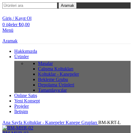
Aramak
Giriş / Kayıt Ol
0
öğeler
₺
0,00
Menü
Aramak
Hakkımızda
Ürünler
Masalar
Çalışma Koltukları
Koltuklar - Kanepeler
Bekleme Grubu
Depolama Ürünleri
Tamamlayıcılar
Onlıne Satış
Yeni Konsept
Projeler
İletişim
Ana Sayfa
Koltuklar - Kanepeler
Kanepe Grupları
BM-KRT-L