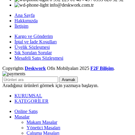
info@deskwork.com.tr
Ana Sayfa
Hakkımızda
İletişim
Kargo ve Gönderim
İptal ve İade Koşulları
Üyelik Sözleşmesi
Sık Sorulan Sorular
Mesafeli Satış Sözleşmesi
Copyrights
Deskwork
Ofis Mobilyaları
2025
F2F Bilişim
.
Aramak
Aradığınız ürünleri görmek için yazmaya başlayın.
KURUMSAL
KATEGORİLER
Online Satış
Masalar
Makam Masalar
Yönetici Masaları
Çalışma Masaları