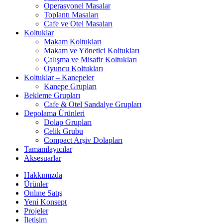
Operasyonel Masalar
Toplantı Masaları
Cafe ve Otel Masaları
Koltuklar
Makam Koltukları
Makam ve Yönetici Koltukları
Çalışma ve Misafir Koltukları
Oyuncu Koltukları
Koltuklar – Kanepeler
Kanepe Grupları
Bekleme Grupları
Cafe & Otel Sandalye Grupları
Depolama Ürünleri
Dolap Grupları
Çelik Grubu
Compact Arşiv Dolapları
Tamamlayıcılar
Aksesuarlar
Hakkımızda
Ürünler
Onlıne Satış
Yeni Konsept
Projeler
İletişim