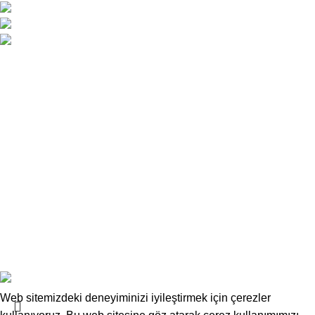
Atatürk Caddesi No:34 Yenişehir / Lefkoşa
0 392 229 01 48 - 49 / 0533 826 32 32
info@deskwork.com.tr
Ana Sayfa
Hakkımızda
İletişim
Kargo ve Gönderim
İptal ve İade Koşulları
Üyelik Sözleşmesi
Sık Sorulan Sorular
Mesafeli Satış Sözleşmesi
Copyrights
Deskwork
Ofis Mobilyaları
2025
F2F Bilişim
.
Web sitemizdeki deneyiminizi iyileştirmek için çerezler