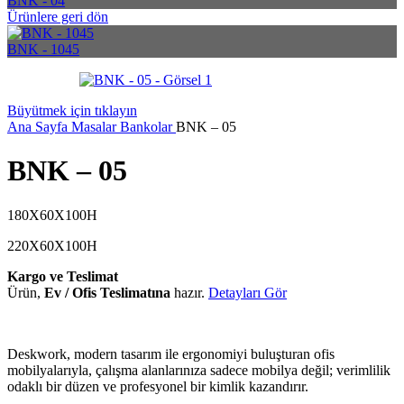
BNK - 04
Ürünlere geri dön
BNK - 1045
Büyütmek için tıklayın
Ana Sayfa
Masalar
Bankolar
BNK – 05
BNK – 05
180X60X100H
220X60X100H
Kargo ve Teslimat
Ürün,
Ev / Ofis Teslimatına
hazır.
Detayları Gör
Deskwork, modern tasarım ile ergonomiyi buluşturan ofis
mobilyalarıyla, çalışma alanlarınıza sadece mobilya değil; verimlilik
odaklı bir düzen ve profesyonel bir kimlik kazandırır.