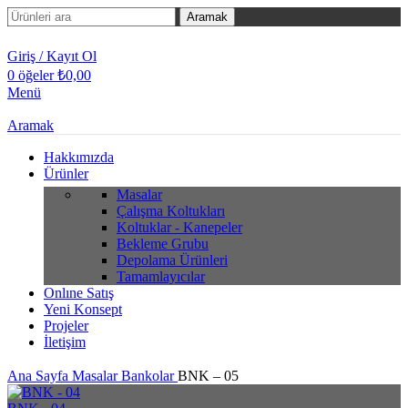
Aramak
Giriş / Kayıt Ol
0
öğeler
₺
0,00
Menü
Aramak
Hakkımızda
Ürünler
Masalar
Çalışma Koltukları
Koltuklar - Kanepeler
Bekleme Grubu
Depolama Ürünleri
Tamamlayıcılar
Onlıne Satış
Yeni Konsept
Projeler
İletişim
Ana Sayfa
Masalar
Bankolar
BNK – 05