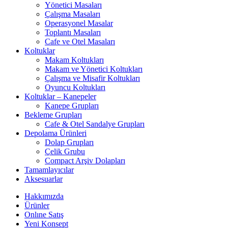
Yönetici Masaları
Çalışma Masaları
Operasyonel Masalar
Toplantı Masaları
Cafe ve Otel Masaları
Koltuklar
Makam Koltukları
Makam ve Yönetici Koltukları
Çalışma ve Misafir Koltukları
Oyuncu Koltukları
Koltuklar – Kanepeler
Kanepe Grupları
Bekleme Grupları
Cafe & Otel Sandalye Grupları
Depolama Ürünleri
Dolap Grupları
Çelik Grubu
Compact Arşiv Dolapları
Tamamlayıcılar
Aksesuarlar
Hakkımızda
Ürünler
Onlıne Satış
Yeni Konsept