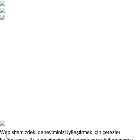
Atatürk Caddesi No:34 Yenişehir / Lefkoşa
0 392 229 01 48 - 49 / 0533 826 32 32
info@deskwork.com.tr
Ana Sayfa
Hakkımızda
İletişim
Kargo ve Gönderim
İptal ve İade Koşulları
Üyelik Sözleşmesi
Sık Sorulan Sorular
Mesafeli Satış Sözleşmesi
Copyrights
Deskwork
Ofis Mobilyaları
2025
F2F Bilişim
.
Web sitemizdeki deneyiminizi iyileştirmek için çerezler