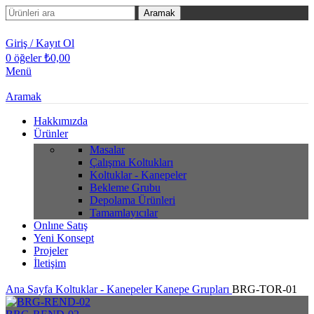
Aramak
Giriş / Kayıt Ol
0
öğeler
₺
0,00
Menü
Aramak
Hakkımızda
Ürünler
Masalar
Çalışma Koltukları
Koltuklar - Kanepeler
Bekleme Grubu
Depolama Ürünleri
Tamamlayıcılar
Onlıne Satış
Yeni Konsept
Projeler
İletişim
Ana Sayfa
Koltuklar - Kanepeler
Kanepe Grupları
BRG-TOR-01