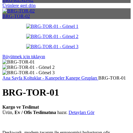
BRG-REND-02
Ürünlere geri dön
BRG-TOR-02
Büyütmek için tıklayın
Ana Sayfa
Koltuklar - Kanepeler
Kanepe Grupları
BRG-TOR-01
BRG-TOR-01
Kargo ve Teslimat
Ürün,
Ev / Ofis Teslimatına
hazır.
Detayları Gör
Deskwork, modern tasarım ile ergonomiyi buluşturan ofis