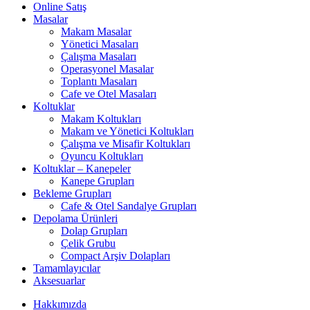
Online Satış
Masalar
Makam Masalar
Yönetici Masaları
Çalışma Masaları
Operasyonel Masalar
Toplantı Masaları
Cafe ve Otel Masaları
Koltuklar
Makam Koltukları
Makam ve Yönetici Koltukları
Çalışma ve Misafir Koltukları
Oyuncu Koltukları
Koltuklar – Kanepeler
Kanepe Grupları
Bekleme Grupları
Cafe & Otel Sandalye Grupları
Depolama Ürünleri
Dolap Grupları
Çelik Grubu
Compact Arşiv Dolapları
Tamamlayıcılar
Aksesuarlar
Hakkımızda