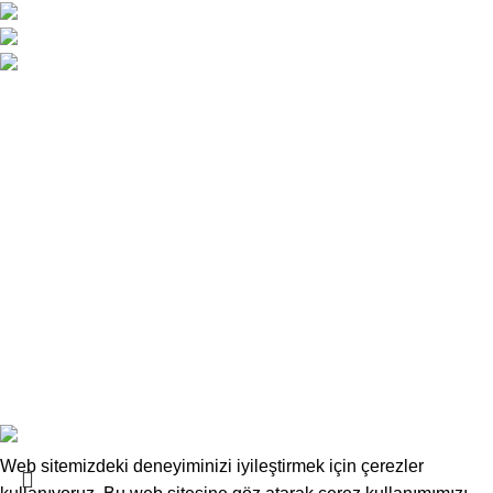
Atatürk Caddesi No:34 Yenişehir / Lefkoşa
0 392 229 01 48 - 49 / 0533 826 32 32
info@deskwork.com.tr
Ana Sayfa
Hakkımızda
İletişim
Kargo ve Gönderim
İptal ve İade Koşulları
Üyelik Sözleşmesi
Sık Sorulan Sorular
Mesafeli Satış Sözleşmesi
Copyrights
Deskwork
Ofis Mobilyaları
2025
F2F Bilişim
.
Web sitemizdeki deneyiminizi iyileştirmek için çerezler