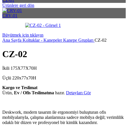
CZ-01
Ürünlere geri dön
CRV-01
Büyütmek için tıklayın
Ana Sayfa
Koltuklar - Kanepeler
Kanepe Grupları
CZ-02
CZ-02
İkili 175X77X70H
Üçlü 220x77x70H
Kargo ve Teslimat
Ürün,
Ev / Ofis Teslimatına
hazır.
Detayları Gör
Deskwork, modern tasarım ile ergonomiyi buluşturan ofis
mobilyalarıyla, çalışma alanlarınıza sadece mobilya değil; verimlilik
odaklı bir düzen ve profesyonel bir kimlik kazandırır.