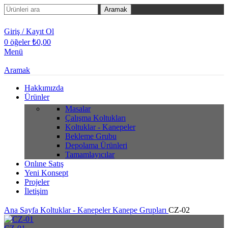
Aramak
Giriş / Kayıt Ol
0
öğeler
₺
0,00
Menü
Aramak
Hakkımızda
Ürünler
Masalar
Çalışma Koltukları
Koltuklar - Kanepeler
Bekleme Grubu
Depolama Ürünleri
Tamamlayıcılar
Onlıne Satış
Yeni Konsept
Projeler
İletişim
Ana Sayfa
Koltuklar - Kanepeler
Kanepe Grupları
CZ-02