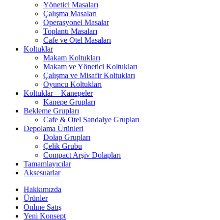
Yönetici Masaları
Çalışma Masaları
Operasyonel Masalar
Toplantı Masaları
Cafe ve Otel Masaları
Koltuklar
Makam Koltukları
Makam ve Yönetici Koltukları
Çalışma ve Misafir Koltukları
Oyuncu Koltukları
Koltuklar – Kanepeler
Kanepe Grupları
Bekleme Grupları
Cafe & Otel Sandalye Grupları
Depolama Ürünleri
Dolap Grupları
Çelik Grubu
Compact Arşiv Dolapları
Tamamlayıcılar
Aksesuarlar
Hakkımızda
Ürünler
Onlıne Satış
Yeni Konsept