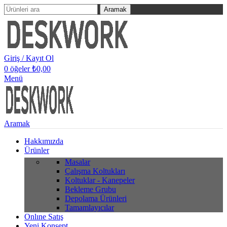
Aramak
Giriş / Kayıt Ol
0
öğeler
₺
0,00
Menü
Aramak
Hakkımızda
Ürünler
Masalar
Çalışma Koltukları
Koltuklar - Kanepeler
Bekleme Grubu
Depolama Ürünleri
Tamamlayıcılar
Onlıne Satış
Yeni Konsept