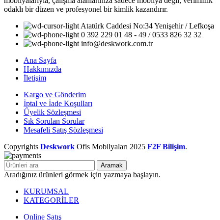
mobilyalarıyla, çalışma alanlarınıza sadece mobilya değil; verimlilik
odaklı bir düzen ve profesyonel bir kimlik kazandırır.
Atatürk Caddesi No:34 Yenişehir / Lefkoşa
0 392 229 01 48 - 49 / 0533 826 32 32
info@deskwork.com.tr
Ana Sayfa
Hakkımızda
İletişim
Kargo ve Gönderim
İptal ve İade Koşulları
Üyelik Sözleşmesi
Sık Sorulan Sorular
Mesafeli Satış Sözleşmesi
Copyrights
Deskwork
Ofis Mobilyaları
2025
F2F Bilişim
.
Aramak
Aradığınız ürünleri görmek için yazmaya başlayın.
KURUMSAL
KATEGORİLER
Online Satış