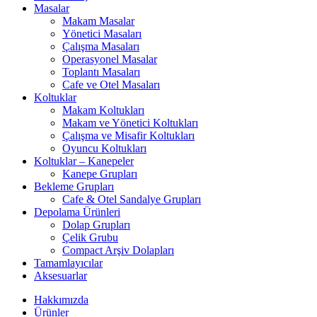
Masalar
Makam Masalar
Yönetici Masaları
Çalışma Masaları
Operasyonel Masalar
Toplantı Masaları
Cafe ve Otel Masaları
Koltuklar
Makam Koltukları
Makam ve Yönetici Koltukları
Çalışma ve Misafir Koltukları
Oyuncu Koltukları
Koltuklar – Kanepeler
Kanepe Grupları
Bekleme Grupları
Cafe & Otel Sandalye Grupları
Depolama Ürünleri
Dolap Grupları
Çelik Grubu
Compact Arşiv Dolapları
Tamamlayıcılar
Aksesuarlar
Hakkımızda
Ürünler