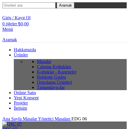
Aramak
Giriş / Kayıt Ol
0
öğeler
₺
0,00
Menü
Aramak
Hakkımızda
Ürünler
Masalar
Çalışma Koltukları
Koltuklar - Kanepeler
Bekleme Grubu
Depolama Ürünleri
Tamamlayıcılar
Onlıne Satış
Yeni Konsept
Projeler
İletişim
Ana Sayfa
Masalar
Yönetici Masaları
EDG 06