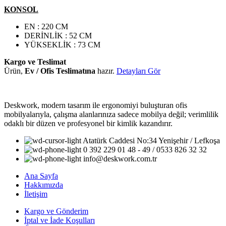
KONSOL
EN : 220 CM
DERİNLİK : 52 CM
YÜKSEKLİK : 73 CM
Kargo ve Teslimat
Ürün,
Ev / Ofis Teslimatına
hazır.
Detayları Gör
Deskwork, modern tasarım ile ergonomiyi buluşturan ofis
mobilyalarıyla, çalışma alanlarınıza sadece mobilya değil; verimlilik
odaklı bir düzen ve profesyonel bir kimlik kazandırır.
Atatürk Caddesi No:34 Yenişehir / Lefkoşa
0 392 229 01 48 - 49 / 0533 826 32 32
info@deskwork.com.tr
Ana Sayfa
Hakkımızda
İletişim
Kargo ve Gönderim
İptal ve İade Koşulları