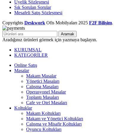
Üyelik Sözleşmesi
Sık Sorulan Sorular
Mesafeli Satış Sözleşmesi
Copyrights
Deskwork
Ofis Mobilyaları
2025
F2F Bilişim
.
Aramak
Aradığınız ürünleri görmek için yazmaya başlayın.
KURUMSAL
KATEGORİLER
Online Satış
Masalar
Makam Masalar
Yönetici Masaları
Çalışma Masaları
Operasyonel Masalar
Toplantı Masaları
Cafe ve Otel Masaları
Koltuklar
Makam Koltukları
Makam ve Yönetici Koltukları
Çalışma ve Misafir Koltukları
Oyuncu Koltukları