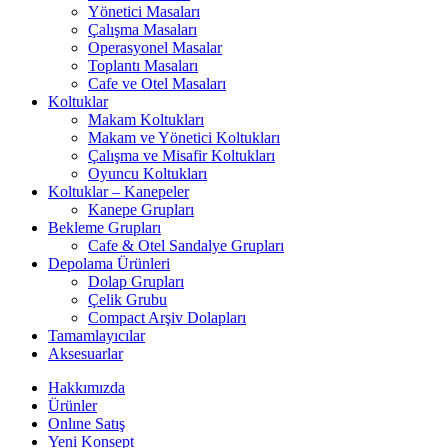
Yönetici Masaları
Çalışma Masaları
Operasyonel Masalar
Toplantı Masaları
Cafe ve Otel Masaları
Koltuklar
Makam Koltukları
Makam ve Yönetici Koltukları
Çalışma ve Misafir Koltukları
Oyuncu Koltukları
Koltuklar – Kanepeler
Kanepe Grupları
Bekleme Grupları
Cafe & Otel Sandalye Grupları
Depolama Ürünleri
Dolap Grupları
Çelik Grubu
Compact Arşiv Dolapları
Tamamlayıcılar
Aksesuarlar
Hakkımızda
Ürünler
Onlıne Satış
Yeni Konsept