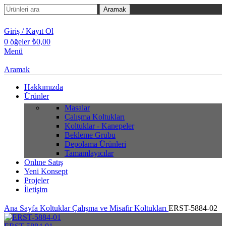
Aramak
Giriş / Kayıt Ol
0
öğeler
₺
0,00
Menü
Aramak
Hakkımızda
Ürünler
Masalar
Çalışma Koltukları
Koltuklar - Kanepeler
Bekleme Grubu
Depolama Ürünleri
Tamamlayıcılar
Onlıne Satış
Yeni Konsept
Projeler
İletişim
Ana Sayfa
Koltuklar
Çalışma ve Misafir Koltukları
ERST-5884-02