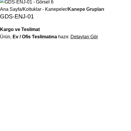
Ana Sayfa
Koltuklar - Kanepeler
Kanepe Grupları
GDS-ENJ-01
Kargo ve Teslimat
Ürün,
Ev / Ofis Teslimatına
hazır.
Detayları Gör
Deskwork, modern tasarım ile ergonomiyi buluşturan ofis
mobilyalarıyla, çalışma alanlarınıza sadece mobilya değil;