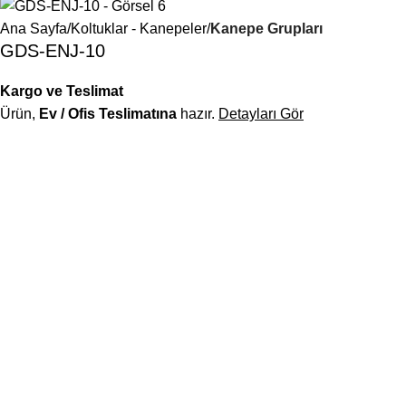
Ana Sayfa
Koltuklar - Kanepeler
Kanepe Grupları
GDS-ENJ-10
Kargo ve Teslimat
Ürün,
Ev / Ofis Teslimatına
hazır.
Detayları Gör
Deskwork, modern tasarım ile ergonomiyi buluşturan ofis
mobilyalarıyla, çalışma alanlarınıza sadece mobilya değil;