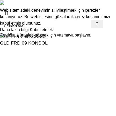
Web sitemizdeki deneyiminizi iyileştirmek için çerezler
kullanıyoruz. Bu web sitesine göz atarak çerez kullanımımızı
kabul etmiş olursunuz.
Daha fazla bilgi
Kabul etmek
Aradığınız ürünleri görmek için yazmaya başlayın.
GLD FRD 09 KONSOL
₺
11.900,00
₺
17.000,00
SEPETE EKLE
ŞIMDI SATIN AL
Online Satış
Ürünler
Benim hesabım