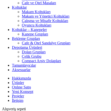
Cafe ve Otel Masaları
Koltuklar
Makam Koltukları
Makam ve Yönetici Koltukları
Çalışma ve Misafir Koltukları
Oyuncu Koltukları
Koltuklar – Kanepeler
Kanepe Grupları
Bekleme Grupları
Cafe & Otel Sandalye Grupları
Depolama Ürünleri
Dolap Grupları
Çelik Grubu
Compact Arşiv Dolapları
Tamamlayıcılar
Aksesuarlar
Hakkımızda
Ürünler
Onlıne Satış
Yeni Konsept
Projeler
İletişim
Alışveriş sepeti