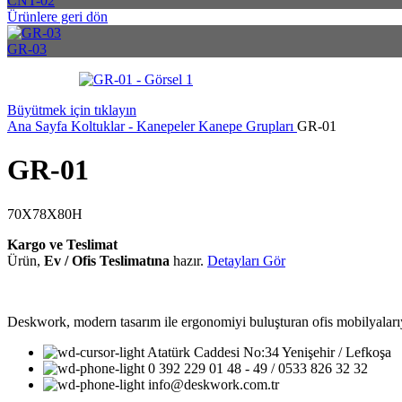
CNT-02
Ürünlere geri dön
GR-03
Büyütmek için tıklayın
Ana Sayfa
Koltuklar - Kanepeler
Kanepe Grupları
GR-01
GR-01
70X78X80H
Kargo ve Teslimat
Ürün,
Ev / Ofis Teslimatına
hazır.
Detayları Gör
Deskwork, modern tasarım ile ergonomiyi buluşturan ofis mobilyalarıyla
Atatürk Caddesi No:34 Yenişehir / Lefkoşa
0 392 229 01 48 - 49 / 0533 826 32 32
info@deskwork.com.tr