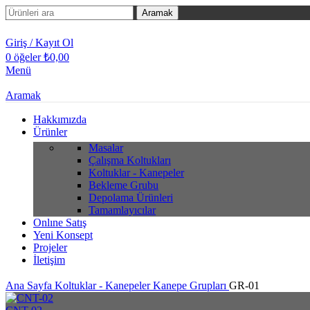
Aramak
Giriş / Kayıt Ol
0
öğeler
₺
0,00
Menü
Aramak
Hakkımızda
Ürünler
Masalar
Çalışma Koltukları
Koltuklar - Kanepeler
Bekleme Grubu
Depolama Ürünleri
Tamamlayıcılar
Onlıne Satış
Yeni Konsept
Projeler
İletişim
Ana Sayfa
Koltuklar - Kanepeler
Kanepe Grupları
GR-01