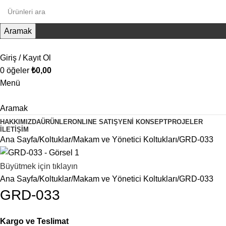
Aramak
Giriş / Kayıt Ol
0
öğeler
₺
0,00
Menü
Aramak
HAKKIMIZDA
ÜRÜNLER
ONLINE SATIŞ
YENI KONSEPT
PROJELER
İLETIŞIM
Ana Sayfa
Koltuklar
Makam ve Yönetici Koltukları
GRD-033
Büyütmek için tıklayın
Ana Sayfa
Koltuklar
Makam ve Yönetici Koltukları
GRD-033
GRD-033
Kargo ve Teslimat