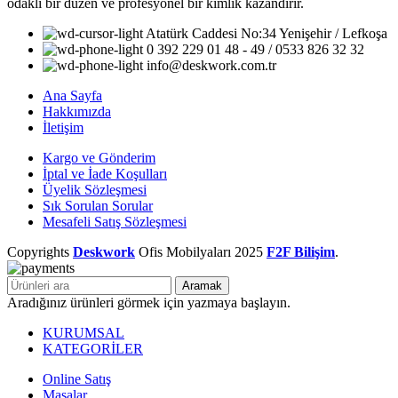
odaklı bir düzen ve profesyonel bir kimlik kazandırır.
Atatürk Caddesi No:34 Yenişehir / Lefkoşa
0 392 229 01 48 - 49 / 0533 826 32 32
info@deskwork.com.tr
Ana Sayfa
Hakkımızda
İletişim
Kargo ve Gönderim
İptal ve İade Koşulları
Üyelik Sözleşmesi
Sık Sorulan Sorular
Mesafeli Satış Sözleşmesi
Copyrights
Deskwork
Ofis Mobilyaları
2025
F2F Bilişim
.
Aramak
Aradığınız ürünleri görmek için yazmaya başlayın.
KURUMSAL
KATEGORİLER
Online Satış
Masalar