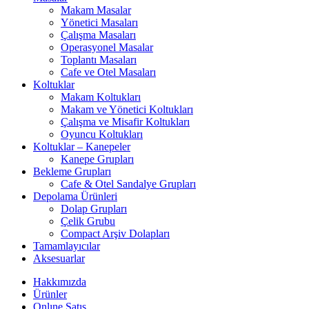
Makam Masalar
Yönetici Masaları
Çalışma Masaları
Operasyonel Masalar
Toplantı Masaları
Cafe ve Otel Masaları
Koltuklar
Makam Koltukları
Makam ve Yönetici Koltukları
Çalışma ve Misafir Koltukları
Oyuncu Koltukları
Koltuklar – Kanepeler
Kanepe Grupları
Bekleme Grupları
Cafe & Otel Sandalye Grupları
Depolama Ürünleri
Dolap Grupları
Çelik Grubu
Compact Arşiv Dolapları
Tamamlayıcılar
Aksesuarlar
Hakkımızda
Ürünler
Onlıne Satış