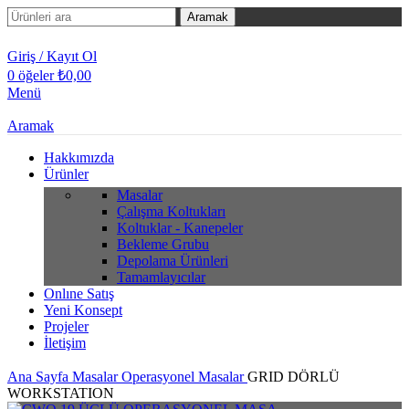
Aramak
Giriş / Kayıt Ol
0
öğeler
₺
0,00
Menü
Aramak
Hakkımızda
Ürünler
Masalar
Çalışma Koltukları
Koltuklar - Kanepeler
Bekleme Grubu
Depolama Ürünleri
Tamamlayıcılar
Onlıne Satış
Yeni Konsept
Projeler
İletişim
Ana Sayfa
Masalar
Operasyonel Masalar
GRID DÖRLÜ
WORKSTATION