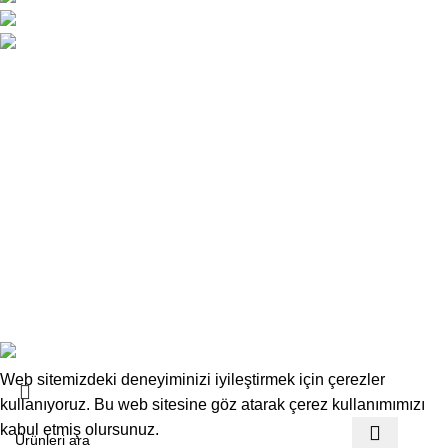
0 392 229 01 48 - 49 / 0533 826 32 32
info@deskwork.com.tr
Ana Sayfa
Hakkımızda
İletişim
Kargo ve Gönderim
İptal ve İade Koşulları
Üyelik Sözleşmesi
Sık Sorulan Sorular
Mesafeli Satış Sözleşmesi
Copyrights
Deskwork
Ofis Mobilyaları
2025
F2F Bilişim
.
Web sitemizdeki deneyiminizi iyileştirmek için çerezler
kullanıyoruz. Bu web sitesine göz atarak çerez kullanımımızı
kabul etmiş olursunuz.