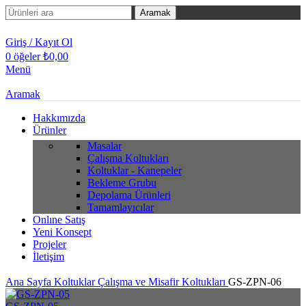
Aramak
Giriş / Kayıt Ol
0
öğeler
₺
0,00
Menü
Aramak
Hakkımızda
Ürünler
Masalar
Çalışma Koltukları
Koltuklar - Kanepeler
Bekleme Grubu
Depolama Ürünleri
Tamamlayıcılar
Onlıne Satış
Yeni Konsept
Projeler
İletişim
Ana Sayfa
Koltuklar
Çalışma ve Misafir Koltukları
GS-ZPN-06