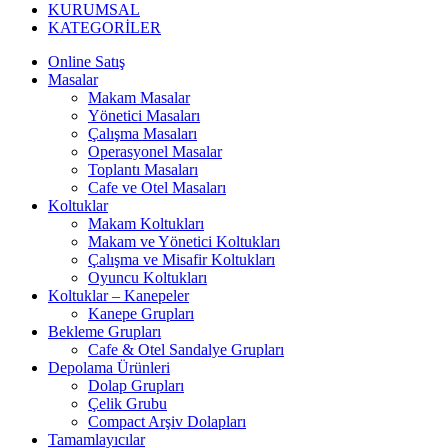
KURUMSAL
KATEGORİLER
Online Satış
Masalar
Makam Masalar
Yönetici Masaları
Çalışma Masaları
Operasyonel Masalar
Toplantı Masaları
Cafe ve Otel Masaları
Koltuklar
Makam Koltukları
Makam ve Yönetici Koltukları
Çalışma ve Misafir Koltukları
Oyuncu Koltukları
Koltuklar – Kanepeler
Kanepe Grupları
Bekleme Grupları
Cafe & Otel Sandalye Grupları
Depolama Ürünleri
Dolap Grupları
Çelik Grubu
Compact Arşiv Dolapları
Tamamlayıcılar