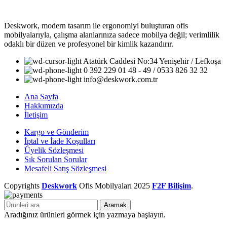
Deskwork, modern tasarım ile ergonomiyi buluşturan ofis
mobilyalarıyla, çalışma alanlarınıza sadece mobilya değil; verimlilik
odaklı bir düzen ve profesyonel bir kimlik kazandırır.
Atatürk Caddesi No:34 Yenişehir / Lefkoşa
0 392 229 01 48 - 49 / 0533 826 32 32
info@deskwork.com.tr
Ana Sayfa
Hakkımızda
İletişim
Kargo ve Gönderim
İptal ve İade Koşulları
Üyelik Sözleşmesi
Sık Sorulan Sorular
Mesafeli Satış Sözleşmesi
Copyrights
Deskwork
Ofis Mobilyaları
2025
F2F Bilişim
.
Aramak
Aradığınız ürünleri görmek için yazmaya başlayın.