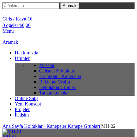
Aramak
Giriş / Kayıt Ol
0
öğeler
₺
0,00
Menü
Aramak
Hakkımızda
Ürünler
Masalar
Çalışma Koltukları
Koltuklar - Kanepeler
Bekleme Grubu
Depolama Ürünleri
Tamamlayıcılar
Onlıne Satış
Yeni Konsept
Projeler
İletişim
Ana Sayfa
Koltuklar - Kanepeler
Kanepe Grupları
MH-02