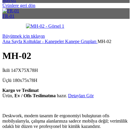
MH-01
Ürünlere geri dön
FR-01
Büyütmek için tıklayın
Ana Sayfa
Koltuklar - Kanepeler
Kanepe Grupları
MH-02
MH-02
İkili 147X75X78H
Üçlü 180x75x78H
Kargo ve Teslimat
Ürün,
Ev / Ofis Teslimatına
hazır.
Detayları Gör
Deskwork, modern tasarım ile ergonomiyi buluşturan ofis
mobilyalarıyla, çalışma alanlarınıza sadece mobilya değil; verimlilik
odaklı bir düzen ve profesyonel bir kimlik kazandırır.