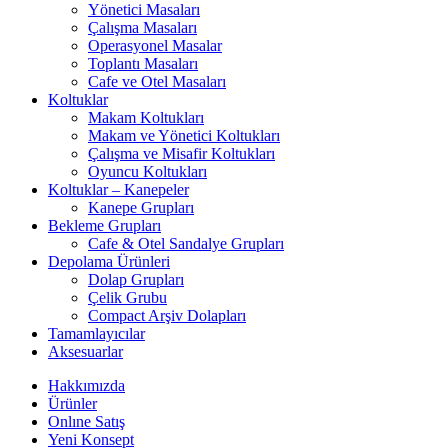
Yönetici Masaları
Çalışma Masaları
Operasyonel Masalar
Toplantı Masaları
Cafe ve Otel Masaları
Koltuklar
Makam Koltukları
Makam ve Yönetici Koltukları
Çalışma ve Misafir Koltukları
Oyuncu Koltukları
Koltuklar – Kanepeler
Kanepe Grupları
Bekleme Grupları
Cafe & Otel Sandalye Grupları
Depolama Ürünleri
Dolap Grupları
Çelik Grubu
Compact Arşiv Dolapları
Tamamlayıcılar
Aksesuarlar
Hakkımızda
Ürünler
Onlıne Satış
Yeni Konsept