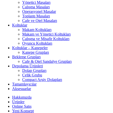
Yönetici Masaları
Çalışma Masaları
Operasyonel Masalar
Toplantı Masaları
Cafe ve Otel Masaları
Koltuklar
Makam Koltukları
Makam ve Yönetici Koltukları
Çalışma ve Misafir Koltukları
Oyuncu Koltukları
Koltuklar – Kanepeler
Kanepe Grupları
Bekleme Grupları
Cafe & Otel Sandalye Grupları
Depolama Ürünleri
Dolap Grupları
Çelik Grubu
Compact Arşiv Dolapları
Tamamlayıcılar
Aksesuarlar
Hakkımızda
Ürünler
Onlıne Satış
Yeni Konsept