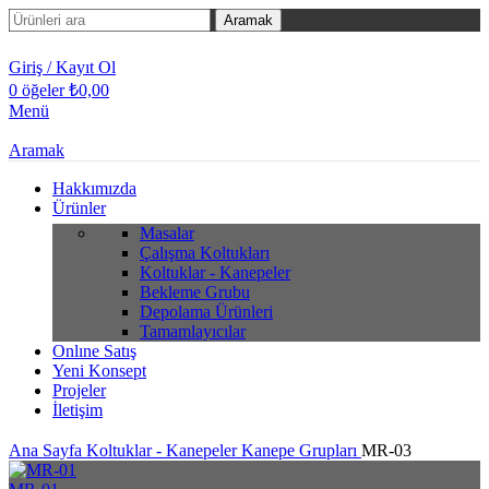
Aramak
Giriş / Kayıt Ol
0
öğeler
₺
0,00
Menü
Aramak
Hakkımızda
Ürünler
Masalar
Çalışma Koltukları
Koltuklar - Kanepeler
Bekleme Grubu
Depolama Ürünleri
Tamamlayıcılar
Onlıne Satış
Yeni Konsept
Projeler
İletişim
Ana Sayfa
Koltuklar - Kanepeler
Kanepe Grupları
MR-03