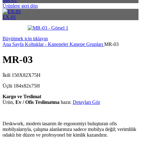
MR-01
Ürünlere geri dön
EX-01
Büyütmek için tıklayın
Ana Sayfa
Koltuklar - Kanepeler
Kanepe Grupları
MR-03
MR-03
İkili 150X82X75H
Üçlü 184x82x75H
Kargo ve Teslimat
Ürün,
Ev / Ofis Teslimatına
hazır.
Detayları Gör
Deskwork, modern tasarım ile ergonomiyi buluşturan ofis
mobilyalarıyla, çalışma alanlarınıza sadece mobilya değil; verimlilik
odaklı bir düzen ve profesyonel bir kimlik kazandırır.