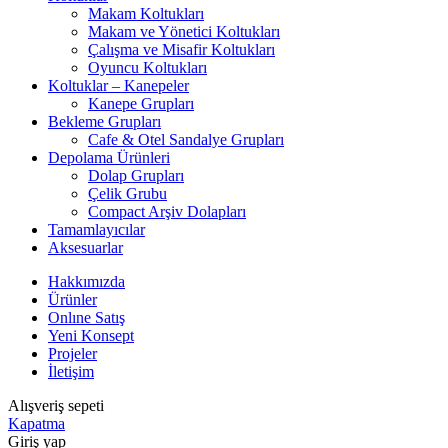
Makam Koltukları
Makam ve Yönetici Koltukları
Çalışma ve Misafir Koltukları
Oyuncu Koltukları
Koltuklar – Kanepeler
Kanepe Grupları
Bekleme Grupları
Cafe & Otel Sandalye Grupları
Depolama Ürünleri
Dolap Grupları
Çelik Grubu
Compact Arşiv Dolapları
Tamamlayıcılar
Aksesuarlar
Hakkımızda
Ürünler
Onlıne Satış
Yeni Konsept
Projeler
İletişim
Alışveriş sepeti
Kapatma
Giriş yap