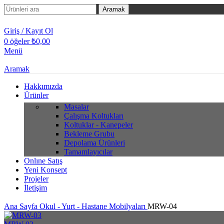
Aramak
Giriş / Kayıt Ol
0
öğeler
₺
0,00
Menü
Aramak
Hakkımızda
Ürünler
Masalar
Çalışma Koltukları
Koltuklar - Kanepeler
Bekleme Grubu
Depolama Ürünleri
Tamamlayıcılar
Onlıne Satış
Yeni Konsept
Projeler
İletişim
Ana Sayfa
Okul - Yurt - Hastane Mobilyaları
MRW-04