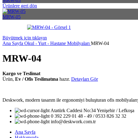
MRW-03
Ürünlere geri dön
MRW-05
Büyütmek için tıklayın
Ana Sayfa
Okul - Yurt - Hastane Mobilyaları
MRW-04
MRW-04
Kargo ve Teslimat
Ürün,
Ev / Ofis Teslimatına
hazır.
Detayları Gör
Deskwork, modern tasarım ile ergonomiyi buluşturan ofis mobilyalarıyla
Atatürk Caddesi No:34 Yenişehir / Lefkoşa
0 392 229 01 48 - 49 / 0533 826 32 32
info@deskwork.com.tr
Ana Sayfa
Hakkımızda