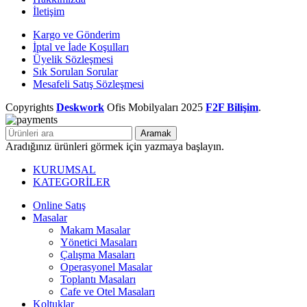
İletişim
Kargo ve Gönderim
İptal ve İade Koşulları
Üyelik Sözleşmesi
Sık Sorulan Sorular
Mesafeli Satış Sözleşmesi
Copyrights
Deskwork
Ofis Mobilyaları
2025
F2F Bilişim
.
Aramak
Aradığınız ürünleri görmek için yazmaya başlayın.
KURUMSAL
KATEGORİLER
Online Satış
Masalar
Makam Masalar
Yönetici Masaları
Çalışma Masaları
Operasyonel Masalar
Toplantı Masaları
Cafe ve Otel Masaları
Koltuklar