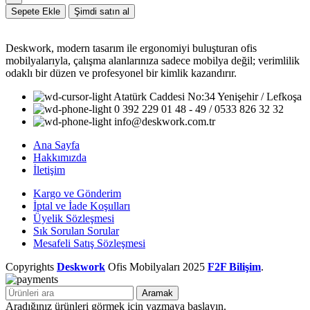
Sepete Ekle
Şimdi satın al
Deskwork, modern tasarım ile ergonomiyi buluşturan ofis
mobilyalarıyla, çalışma alanlarınıza sadece mobilya değil; verimlilik
odaklı bir düzen ve profesyonel bir kimlik kazandırır.
Atatürk Caddesi No:34 Yenişehir / Lefkoşa
0 392 229 01 48 - 49 / 0533 826 32 32
info@deskwork.com.tr
Ana Sayfa
Hakkımızda
İletişim
Kargo ve Gönderim
İptal ve İade Koşulları
Üyelik Sözleşmesi
Sık Sorulan Sorular
Mesafeli Satış Sözleşmesi
Copyrights
Deskwork
Ofis Mobilyaları
2025
F2F Bilişim
.
Aramak
Aradığınız ürünleri görmek için yazmaya başlayın.