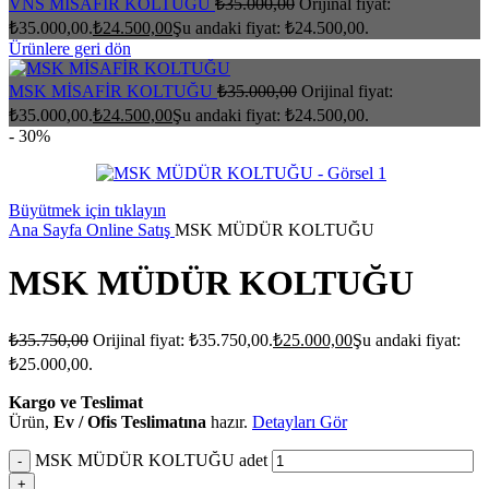
VNS MİSAFİR KOLTUĞU
₺
35.000,00
Orijinal fiyat:
₺35.000,00.
₺
24.500,00
Şu andaki fiyat: ₺24.500,00.
Ürünlere geri dön
MSK MİSAFİR KOLTUĞU
₺
35.000,00
Orijinal fiyat:
₺35.000,00.
₺
24.500,00
Şu andaki fiyat: ₺24.500,00.
- 30%
Büyütmek için tıklayın
Ana Sayfa
Online Satış
MSK MÜDÜR KOLTUĞU
MSK MÜDÜR KOLTUĞU
₺
35.750,00
Orijinal fiyat: ₺35.750,00.
₺
25.000,00
Şu andaki fiyat:
₺25.000,00.
Kargo ve Teslimat
Ürün,
Ev / Ofis Teslimatına
hazır.
Detayları Gör
MSK MÜDÜR KOLTUĞU adet