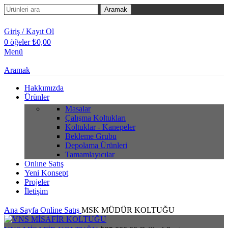
Aramak
Giriş / Kayıt Ol
0
öğeler
₺
0,00
Menü
Aramak
Hakkımızda
Ürünler
Masalar
Çalışma Koltukları
Koltuklar - Kanepeler
Bekleme Grubu
Depolama Ürünleri
Tamamlayıcılar
Onlıne Satış
Yeni Konsept
Projeler
İletişim
Ana Sayfa
Online Satış
MSK MÜDÜR KOLTUĞU