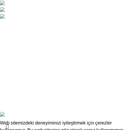
Atatürk Caddesi No:34 Yenişehir / Lefkoşa
0 392 229 01 48 - 49 / 0533 826 32 32
info@deskwork.com.tr
Ana Sayfa
Hakkımızda
İletişim
Kargo ve Gönderim
İptal ve İade Koşulları
Üyelik Sözleşmesi
Sık Sorulan Sorular
Mesafeli Satış Sözleşmesi
Copyrights
Deskwork
Ofis Mobilyaları
2025
F2F Bilişim
.
Web sitemizdeki deneyiminizi iyileştirmek için çerezler