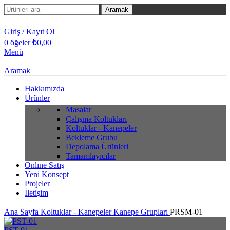
Aramak
Giriş / Kayıt Ol
0
öğeler
₺
0,00
Menü
Aramak
Hakkımızda
Ürünler
Masalar
Çalışma Koltukları
Koltuklar - Kanepeler
Bekleme Grubu
Depolama Ürünleri
Tamamlayıcılar
Onlıne Satış
Yeni Konsept
Projeler
İletişim
Ana Sayfa
Koltuklar - Kanepeler
Kanepe Grupları
PRSM-01