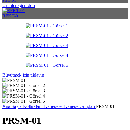
PST-01
Ürünlere geri dön
RFKT-01
Büyütmek için tıklayın
Ana Sayfa
Koltuklar - Kanepeler
Kanepe Grupları
PRSM-01
PRSM-01