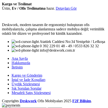
Kargo ve Teslimat
Ürün,
Ev / Ofis Teslimatına
hazır.
Detayları Gör
Deskwork, modern tasarım ile ergonomiyi buluşturan ofis
mobilyalarıyla, çalışma alanlarınıza sadece mobilya değil; verimlilik
odaklı bir düzen ve profesyonel bir kimlik kazandırır.
Atatürk Caddesi No:34 Yenişehir / Lefkoşa
0 392 229 01 48 - 49 / 0533 826 32 32
info@deskwork.com.tr
Ana Sayfa
Hakkımızda
İletişim
Kargo ve Gönderim
İptal ve İade Koşulları
Üyelik Sözleşmesi
Sık Sorulan Sorular
Mesafeli Satış Sözleşmesi
Copyrights
Deskwork
Ofis Mobilyaları
2025
F2F Bilişim
.