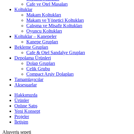
Cafe ve Otel Masaları
Koltuklar
Makam Koltukları
Makam ve Yönetici Koltukları
Çalışma ve Misafir Koltukları
Oyuncu Koltukları
Koltuklar – Kanepeler
Kanepe Grupları
Bekleme Grupları
Cafe & Otel Sandalye Grupları
Depolama Ürünleri
Dolap Grupları
Çelik Grubu
Compact Arşiv Dolapları
Tamamlayıcılar
Aksesuarlar
Hakkımızda
Ürünler
Onlıne Satış
Yeni Konsept
Projeler
İletişim
Alışveriş sepeti