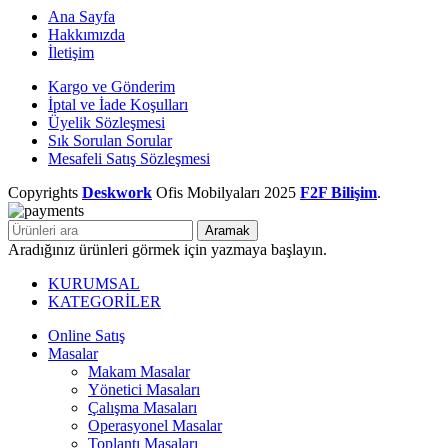
Ana Sayfa
Hakkımızda
İletişim
Kargo ve Gönderim
İptal ve İade Koşulları
Üyelik Sözleşmesi
Sık Sorulan Sorular
Mesafeli Satış Sözleşmesi
Copyrights
Deskwork
Ofis Mobilyaları
2025
F2F Bilişim
.
Aramak
Aradığınız ürünleri görmek için yazmaya başlayın.
KURUMSAL
KATEGORİLER
Online Satış
Masalar
Makam Masalar
Yönetici Masaları
Çalışma Masaları
Operasyonel Masalar
Toplantı Masaları