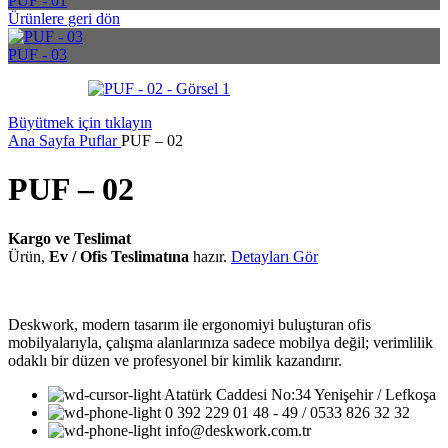
PUF - 01
Ürünlere geri dön
PUF - 03
Büyütmek için tıklayın
Ana Sayfa
Puflar
PUF – 02
PUF – 02
Kargo ve Teslimat
Ürün,
Ev / Ofis Teslimatına
hazır.
Detayları Gör
Deskwork, modern tasarım ile ergonomiyi buluşturan ofis
mobilyalarıyla, çalışma alanlarınıza sadece mobilya değil; verimlilik
odaklı bir düzen ve profesyonel bir kimlik kazandırır.
Atatürk Caddesi No:34 Yenişehir / Lefkoşa
0 392 229 01 48 - 49 / 0533 826 32 32
info@deskwork.com.tr