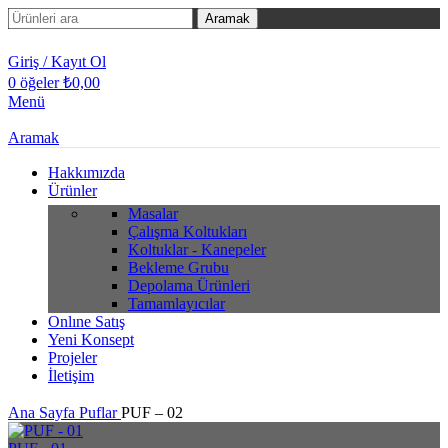
Aramak
Giriş / Kayıt Ol
0
öğeler
₺
0,00
Menü
Aramak
Hakkımızda
Ürünler
Masalar
Çalışma Koltukları
Koltuklar - Kanepeler
Bekleme Grubu
Depolama Ürünleri
Tamamlayıcılar
Onlıne Satış
Yeni Konsept
Projeler
İletişim
Ana Sayfa
Puflar
PUF – 02