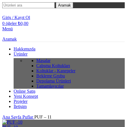
Aramak
Giriş / Kayıt Ol
0
öğeler
₺
0,00
Menü
Aramak
Hakkımızda
Ürünler
Masalar
Çalışma Koltukları
Koltuklar - Kanepeler
Bekleme Grubu
Depolama Ürünleri
Tamamlayıcılar
Onlıne Satış
Yeni Konsept
Projeler
İletişim
Ana Sayfa
Puflar
PUF – 11