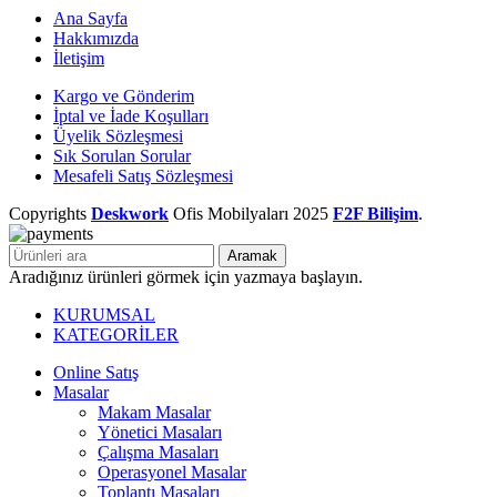
Ana Sayfa
Hakkımızda
İletişim
Kargo ve Gönderim
İptal ve İade Koşulları
Üyelik Sözleşmesi
Sık Sorulan Sorular
Mesafeli Satış Sözleşmesi
Copyrights
Deskwork
Ofis Mobilyaları
2025
F2F Bilişim
.
Aramak
Aradığınız ürünleri görmek için yazmaya başlayın.
KURUMSAL
KATEGORİLER
Online Satış
Masalar
Makam Masalar
Yönetici Masaları
Çalışma Masaları
Operasyonel Masalar
Toplantı Masaları