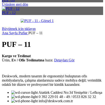
PUF -10
Ürünlere geri dön
PUF - 12
Büyütmek için tıklayın
Ana Sayfa
Puflar
PUF – 11
PUF – 11
Kargo ve Teslimat
Ürün,
Ev / Ofis Teslimatına
hazır.
Detayları Gör
Deskwork, modern tasarım ile ergonomiyi buluşturan ofis
mobilyalarıyla, çalışma alanlarınıza sadece mobilya değil; verimlilik
odaklı bir düzen ve profesyonel bir kimlik kazandırır.
Atatürk Caddesi No:34 Yenişehir / Lefkoşa
0 392 229 01 48 - 49 / 0533 826 32 32
info@deskwork.com.tr