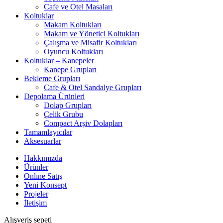
Cafe ve Otel Masaları
Koltuklar
Makam Koltukları
Makam ve Yönetici Koltukları
Çalışma ve Misafir Koltukları
Oyuncu Koltukları
Koltuklar – Kanepeler
Kanepe Grupları
Bekleme Grupları
Cafe & Otel Sandalye Grupları
Depolama Ürünleri
Dolap Grupları
Çelik Grubu
Compact Arşiv Dolapları
Tamamlayıcılar
Aksesuarlar
Hakkımızda
Ürünler
Onlıne Satış
Yeni Konsept
Projeler
İletişim
Alışveriş sepeti