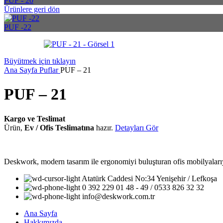
PUF - 20
Ürünlere geri dön
PUF -22
Büyütmek için tıklayın
Ana Sayfa
Puflar
PUF – 21
PUF – 21
Kargo ve Teslimat
Ürün,
Ev / Ofis Teslimatına
hazır.
Detayları Gör
Deskwork, modern tasarım ile ergonomiyi buluşturan ofis mobilyalarıyla
Atatürk Caddesi No:34 Yenişehir / Lefkoşa
0 392 229 01 48 - 49 / 0533 826 32 32
info@deskwork.com.tr
Ana Sayfa
Hakkımızda