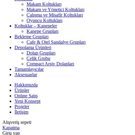
Makam Koltukları
Makam ve Yönetici Koltukları
Çalışma ve Misafir Koltukları
Oyuncu Koltukları
Koltuklar – Kanepeler
Kanepe Grupları
Bekleme Grupları
Cafe & Otel Sandalye Grupları
Depolama Ürünleri
Dolap Grupları
Çelik Grubu
Compact Arşiv Dolapları
Tamamlayıcılar
Aksesuarlar
Hakkımızda
Ürünler
Onlıne Satış
Yeni Konsept
Projeler
İletişim
Alışveriş sepeti
Kapatma
Giriş yap