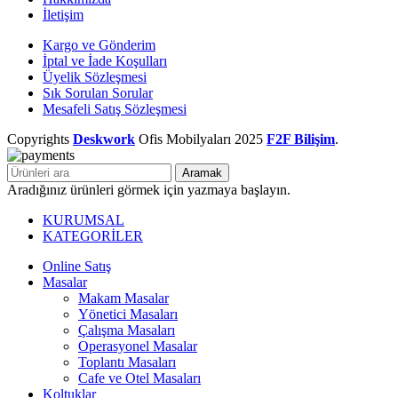
İletişim
Kargo ve Gönderim
İptal ve İade Koşulları
Üyelik Sözleşmesi
Sık Sorulan Sorular
Mesafeli Satış Sözleşmesi
Copyrights
Deskwork
Ofis Mobilyaları
2025
F2F Bilişim
.
Aramak
Aradığınız ürünleri görmek için yazmaya başlayın.
KURUMSAL
KATEGORİLER
Online Satış
Masalar
Makam Masalar
Yönetici Masaları
Çalışma Masaları
Operasyonel Masalar
Toplantı Masaları
Cafe ve Otel Masaları
Koltuklar