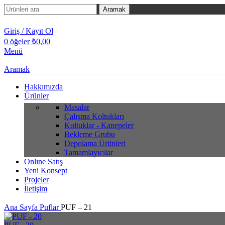
Aramak
Giriş / Kayıt Ol
0
öğeler
₺
0,00
Menü
Aramak
Hakkımızda
Ürünler
Masalar
Çalışma Koltukları
Koltuklar - Kanepeler
Bekleme Grubu
Depolama Ürünleri
Tamamlayıcılar
Onlıne Satış
Yeni Konsept
Projeler
İletişim
Ana Sayfa
Puflar
PUF – 21