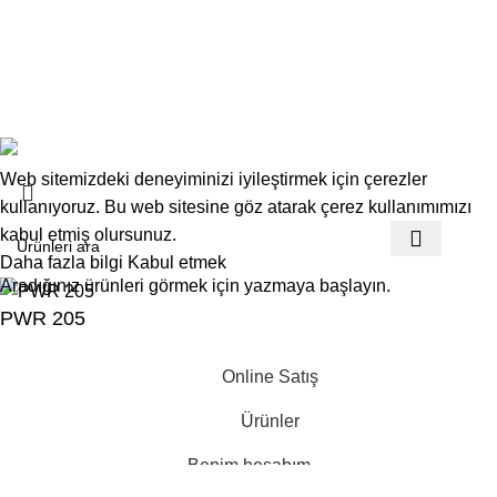
Üyelik Sözleşmesi
Sık Sorulan Sorular
Mesafeli Satış Sözleşmesi
Copyrights
Deskwork
Ofis Mobilyaları
2025
F2F Bilişim
.
Web sitemizdeki deneyiminizi iyileştirmek için çerezler
kullanıyoruz. Bu web sitesine göz atarak çerez kullanımımızı
kabul etmiş olursunuz.
Daha fazla bilgi
Kabul etmek
Aradığınız ürünleri görmek için yazmaya başlayın.
PWR 205
Online Satış
Ürünler
Benim hesabım