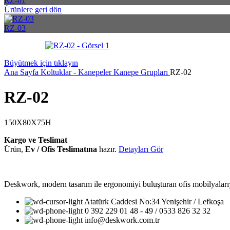
RZ-01
Ürünlere geri dön
RZ-03
Büyütmek için tıklayın
Ana Sayfa
Koltuklar - Kanepeler
Kanepe Grupları
RZ-02
RZ-02
150X80X75H
Kargo ve Teslimat
Ürün,
Ev / Ofis Teslimatına
hazır.
Detayları Gör
Deskwork, modern tasarım ile ergonomiyi buluşturan ofis mobilyalarıyla
Atatürk Caddesi No:34 Yenişehir / Lefkoşa
0 392 229 01 48 - 49 / 0533 826 32 32
info@deskwork.com.tr