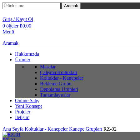
Aramak
Giriş / Kayıt Ol
0
öğeler
₺
0,00
Menü
Aramak
Hakkımızda
Ürünler
Masalar
Çalışma Koltukları
Koltuklar - Kanepeler
Bekleme Grubu
Depolama Ürünleri
Tamamlayıcılar
Onlıne Satış
Yeni Konsept
Projeler
İletişim
Ana Sayfa
Koltuklar - Kanepeler
Kanepe Grupları
RZ-02