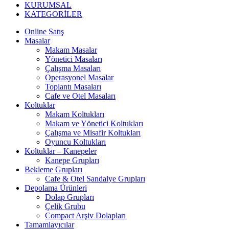
KURUMSAL
KATEGORİLER
Online Satış
Masalar
Makam Masalar
Yönetici Masaları
Çalışma Masaları
Operasyonel Masalar
Toplantı Masaları
Cafe ve Otel Masaları
Koltuklar
Makam Koltukları
Makam ve Yönetici Koltukları
Çalışma ve Misafir Koltukları
Oyuncu Koltukları
Koltuklar – Kanepeler
Kanepe Grupları
Bekleme Grupları
Cafe & Otel Sandalye Grupları
Depolama Ürünleri
Dolap Grupları
Çelik Grubu
Compact Arşiv Dolapları
Tamamlayıcılar