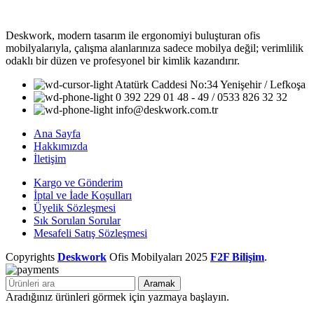
Deskwork, modern tasarım ile ergonomiyi buluşturan ofis
mobilyalarıyla, çalışma alanlarınıza sadece mobilya değil; verimlilik
odaklı bir düzen ve profesyonel bir kimlik kazandırır.
Atatürk Caddesi No:34 Yenişehir / Lefkoşa
0 392 229 01 48 - 49 / 0533 826 32 32
info@deskwork.com.tr
Ana Sayfa
Hakkımızda
İletişim
Kargo ve Gönderim
İptal ve İade Koşulları
Üyelik Sözleşmesi
Sık Sorulan Sorular
Mesafeli Satış Sözleşmesi
Copyrights
Deskwork
Ofis Mobilyaları
2025
F2F Bilişim
.
Aramak
Aradığınız ürünleri görmek için yazmaya başlayın.