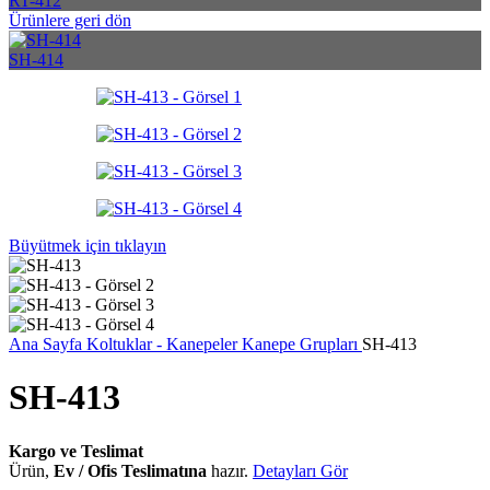
RT-412
Ürünlere geri dön
SH-414
Büyütmek için tıklayın
Ana Sayfa
Koltuklar - Kanepeler
Kanepe Grupları
SH-413
SH-413
Kargo ve Teslimat
Ürün,
Ev / Ofis Teslimatına
hazır.
Detayları Gör