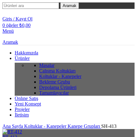
Aramak
Giriş / Kayıt Ol
0
öğeler
₺
0,00
Menü
Aramak
Hakkımızda
Ürünler
Masalar
Çalışma Koltukları
Koltuklar - Kanepeler
Bekleme Grubu
Depolama Ürünleri
Tamamlayıcılar
Onlıne Satış
Yeni Konsept
Projeler
İletişim
Ana Sayfa
Koltuklar - Kanepeler
Kanepe Grupları
SH-413