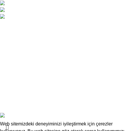
Atatürk Caddesi No:34 Yenişehir / Lefkoşa
0 392 229 01 48 - 49 / 0533 826 32 32
info@deskwork.com.tr
Ana Sayfa
Hakkımızda
İletişim
Kargo ve Gönderim
İptal ve İade Koşulları
Üyelik Sözleşmesi
Sık Sorulan Sorular
Mesafeli Satış Sözleşmesi
Copyrights
Deskwork
Ofis Mobilyaları
2025
F2F Bilişim
.
Web sitemizdeki deneyiminizi iyileştirmek için çerezler