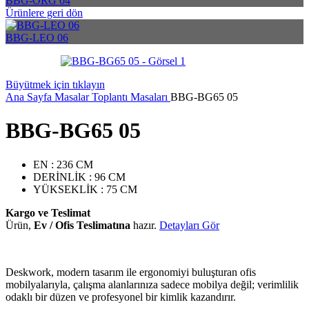
BBG-ORG 04
Ürünlere geri dön
BBG-LEO 06
Büyütmek için tıklayın
Ana Sayfa
Masalar
Toplantı Masaları
BBG-BG65 05
BBG-BG65 05
EN : 236 CM
DERİNLİK : 96 CM
YÜKSEKLİK : 75 CM
Kargo ve Teslimat
Ürün,
Ev / Ofis Teslimatına
hazır.
Detayları Gör
Deskwork, modern tasarım ile ergonomiyi buluşturan ofis
mobilyalarıyla, çalışma alanlarınıza sadece mobilya değil; verimlilik
odaklı bir düzen ve profesyonel bir kimlik kazandırır.