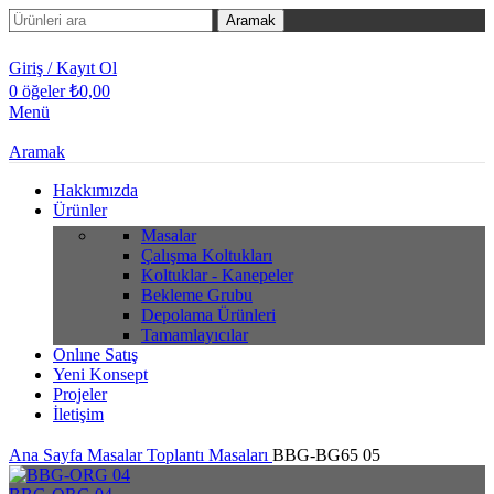
Aramak
Giriş / Kayıt Ol
0
öğeler
₺
0,00
Menü
Aramak
Hakkımızda
Ürünler
Masalar
Çalışma Koltukları
Koltuklar - Kanepeler
Bekleme Grubu
Depolama Ürünleri
Tamamlayıcılar
Onlıne Satış
Yeni Konsept
Projeler
İletişim
Ana Sayfa
Masalar
Toplantı Masaları
BBG-BG65 05