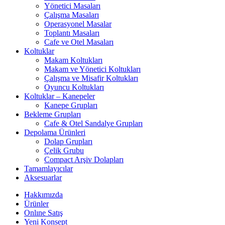
Yönetici Masaları
Çalışma Masaları
Operasyonel Masalar
Toplantı Masaları
Cafe ve Otel Masaları
Koltuklar
Makam Koltukları
Makam ve Yönetici Koltukları
Çalışma ve Misafir Koltukları
Oyuncu Koltukları
Koltuklar – Kanepeler
Kanepe Grupları
Bekleme Grupları
Cafe & Otel Sandalye Grupları
Depolama Ürünleri
Dolap Grupları
Çelik Grubu
Compact Arşiv Dolapları
Tamamlayıcılar
Aksesuarlar
Hakkımızda
Ürünler
Onlıne Satış
Yeni Konsept