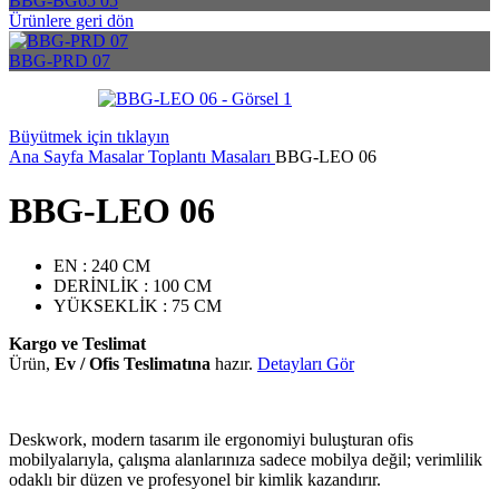
BBG-BG65 05
Ürünlere geri dön
BBG-PRD 07
Büyütmek için tıklayın
Ana Sayfa
Masalar
Toplantı Masaları
BBG-LEO 06
BBG-LEO 06
EN : 240 CM
DERİNLİK : 100 CM
YÜKSEKLİK : 75 CM
Kargo ve Teslimat
Ürün,
Ev / Ofis Teslimatına
hazır.
Detayları Gör
Deskwork, modern tasarım ile ergonomiyi buluşturan ofis
mobilyalarıyla, çalışma alanlarınıza sadece mobilya değil; verimlilik
odaklı bir düzen ve profesyonel bir kimlik kazandırır.