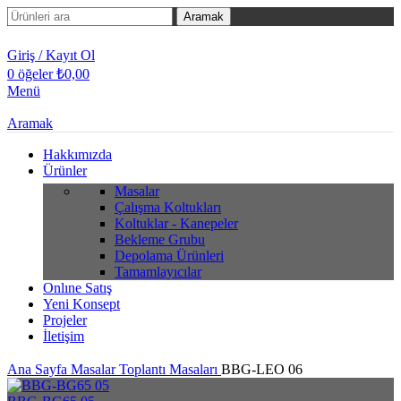
Aramak
Giriş / Kayıt Ol
0
öğeler
₺
0,00
Menü
Aramak
Hakkımızda
Ürünler
Masalar
Çalışma Koltukları
Koltuklar - Kanepeler
Bekleme Grubu
Depolama Ürünleri
Tamamlayıcılar
Onlıne Satış
Yeni Konsept
Projeler
İletişim
Ana Sayfa
Masalar
Toplantı Masaları
BBG-LEO 06