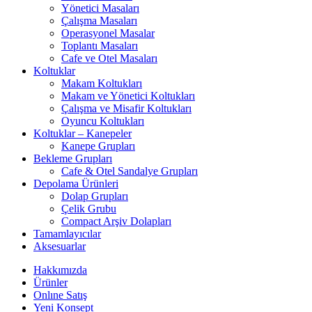
Yönetici Masaları
Çalışma Masaları
Operasyonel Masalar
Toplantı Masaları
Cafe ve Otel Masaları
Koltuklar
Makam Koltukları
Makam ve Yönetici Koltukları
Çalışma ve Misafir Koltukları
Oyuncu Koltukları
Koltuklar – Kanepeler
Kanepe Grupları
Bekleme Grupları
Cafe & Otel Sandalye Grupları
Depolama Ürünleri
Dolap Grupları
Çelik Grubu
Compact Arşiv Dolapları
Tamamlayıcılar
Aksesuarlar
Hakkımızda
Ürünler
Onlıne Satış
Yeni Konsept