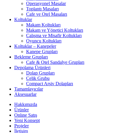
Operasyonel Masalar
Toplantı Masaları
Cafe ve Otel Masaları
Koltuklar
Makam Koltukları
Makam ve Yönetici Koltukları
Çalışma ve Misafir Koltukları
Oyuncu Koltukları
Koltuklar – Kanepeler
Kanepe Grupları
Bekleme Grupları
Cafe & Otel Sandalye Grupları
Depolama Ürünleri
Dolap Grupları
Çelik Grubu
Compact Arşiv Dolapları
Tamamlayıcılar
Aksesuarlar
Hakkımızda
Ürünler
Onlıne Satış
Yeni Konsept
Projeler
İletişim