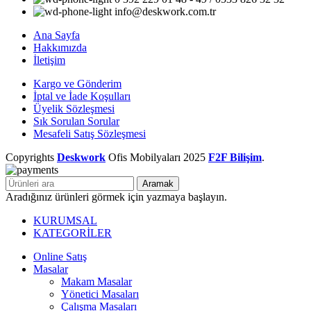
info@deskwork.com.tr
Ana Sayfa
Hakkımızda
İletişim
Kargo ve Gönderim
İptal ve İade Koşulları
Üyelik Sözleşmesi
Sık Sorulan Sorular
Mesafeli Satış Sözleşmesi
Copyrights
Deskwork
Ofis Mobilyaları
2025
F2F Bilişim
.
Aramak
Aradığınız ürünleri görmek için yazmaya başlayın.
KURUMSAL
KATEGORİLER
Online Satış
Masalar
Makam Masalar
Yönetici Masaları
Çalışma Masaları