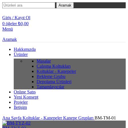
Aramak
Giriş / Kayıt Ol
0
öğeler
₺
0,00
Menü
Aramak
Hakkımızda
Ürünler
Masalar
Çalışma Koltukları
Koltuklar - Kanepeler
Bekleme Grubu
Depolama Ürünleri
Tamamlayıcılar
Onlıne Satış
Yeni Konsept
Projeler
İletişim
Ana Sayfa
Koltuklar - Kanepeler
Kanepe Grupları
BM-TM-01