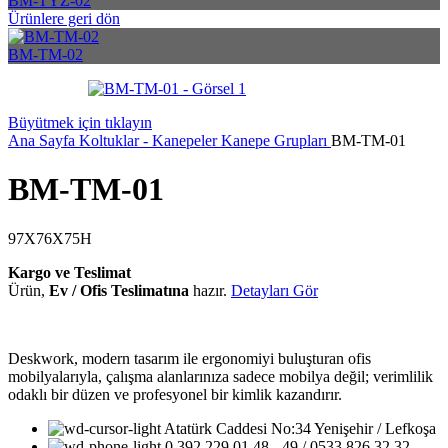
BM-TYZ-02
Ürünlere geri dön
BM-TM-02
Büyütmek için tıklayın
Ana Sayfa
Koltuklar - Kanepeler
Kanepe Grupları
BM-TM-01
BM-TM-01
97X76X75H
Kargo ve Teslimat
Ürün,
Ev / Ofis Teslimatına
hazır.
Detayları Gör
Deskwork, modern tasarım ile ergonomiyi buluşturan ofis
mobilyalarıyla, çalışma alanlarınıza sadece mobilya değil; verimlilik
odaklı bir düzen ve profesyonel bir kimlik kazandırır.
Atatürk Caddesi No:34 Yenişehir / Lefkoşa
0 392 229 01 48 - 49 / 0533 826 32 32