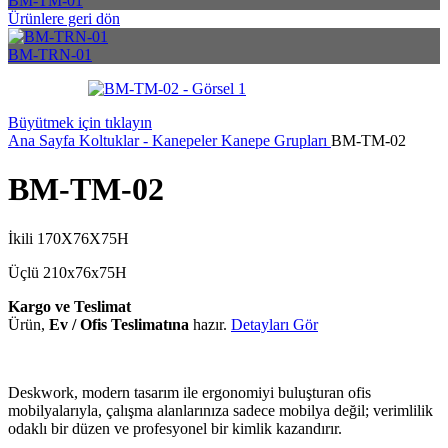
BM-TM-01
Ürünlere geri dön
BM-TRN-01
Büyütmek için tıklayın
Ana Sayfa
Koltuklar - Kanepeler
Kanepe Grupları
BM-TM-02
BM-TM-02
İkili 170X76X75H
Üçlü 210x76x75H
Kargo ve Teslimat
Ürün,
Ev / Ofis Teslimatına
hazır.
Detayları Gör
Deskwork, modern tasarım ile ergonomiyi buluşturan ofis
mobilyalarıyla, çalışma alanlarınıza sadece mobilya değil; verimlilik
odaklı bir düzen ve profesyonel bir kimlik kazandırır.