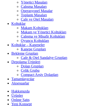
Yönetici Masaları
Çalışma Masaları
Operasyonel Masalar
Toplantı Masaları
Cafe ve Otel Masaları
Koltuklar
Makam Koltukları
Makam ve Yönetici Koltukları
Çalışma ve Misafir Koltukları
Oyuncu Koltukları
Koltuklar – Kanepeler
Kanepe Grupları
Bekleme Grupları
Cafe & Otel Sandalye Grupları
Depolama Ürünleri
Dolap Grupları
Çelik Grubu
Compact Arşiv Dolapları
Tamamlayıcılar
Aksesuarlar
Hakkımızda
Ürünler
Onlıne Satış
Yeni Konsept